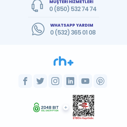
MÜŞTERİ HİZMETLERİ
0 (850) 532 74 74
WHATSAPP YARDIM
0 (532) 365 01 08