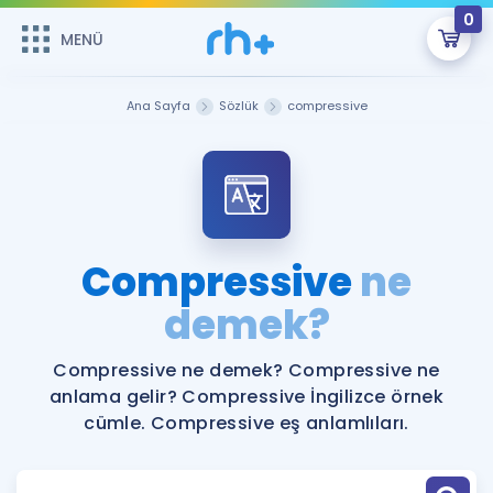
0
MENÜ
MENÜ
Üye Girişi
Ana Sayfa
Sözlük
compressive
Online Dersler
Sepetin Şu An Boş.
Çalışma Paketleri
Remzi Hoca ile seni sınava hazırlayacak onlarca eğitim seni
bekliyor!
Kitaplar ve Kaynaklar
GİRİŞ YAP
Compressive
ne
Katılımcı Görüşleri
demek?
Şifremi Hatırlamıyorum
ÜYE DEĞİLİM
Faydalı Araçlar
Compressive ne demek? Compressive ne
anlama gelir? Compressive İngilizce örnek
Ücretsiz Kaynaklar
Blog
İngilizce Gramer
cümle. Compressive eş anlamlıları.
Hakkımızda
Kariyer
Sözlük
Soru & Cevap
İletişim