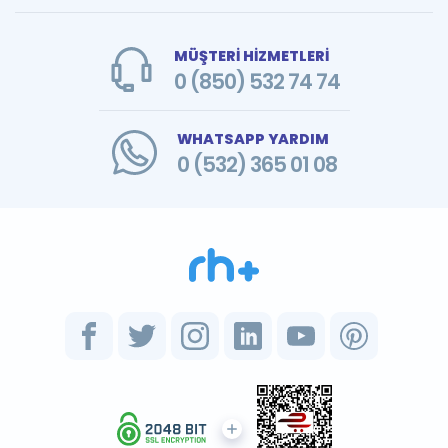
MÜŞTERİ HİZMETLERİ
0 (850) 532 74 74
WHATSAPP YARDIM
0 (532) 365 01 08