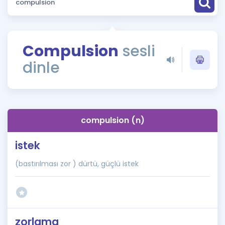
Puan Hesaplama
Rehberlik Aracı
Compulsion
sesli
ÖSYM Sınav Takvimi
dinle
Kampanyalar
Blog
compulsion (n)
İngilizce Gramer
istek
(bastırılması zor ) dürtü, güçlü istek
zorlama