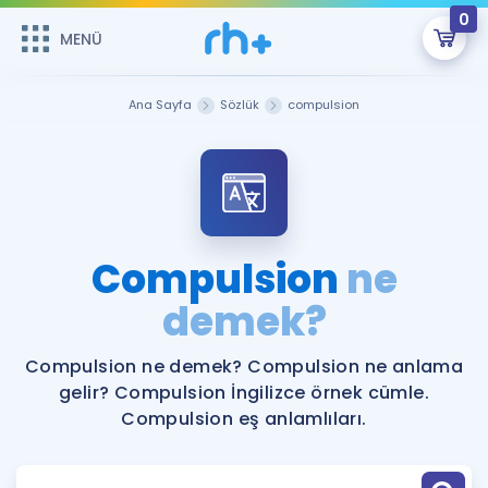
0
MENÜ
MENÜ
Üye Girişi
Ana Sayfa
Sözlük
compulsion
Online Dersler
Sepetin Şu An Boş.
Çalışma Paketleri
Remzi Hoca ile seni sınava hazırlayacak onlarca eğitim seni
bekliyor!
Kitaplar ve Kaynaklar
GİRİŞ YAP
Compulsion
ne
Katılımcı Görüşleri
demek?
Şifremi Hatırlamıyorum
ÜYE DEĞİLİM
Faydalı Araçlar
Compulsion ne demek? Compulsion ne anlama
gelir? Compulsion İngilizce örnek cümle.
Ücretsiz Kaynaklar
Blog
İngilizce Gramer
Compulsion eş anlamlıları.
Hakkımızda
Kariyer
Sözlük
Soru & Cevap
İletişim