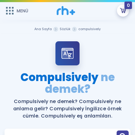
0
MENÜ
MENÜ
Üye Girişi
Ana Sayfa
Sözlük
compulsively
Online Dersler
Sepetin Şu An Boş.
Çalışma Paketleri
Remzi Hoca ile seni sınava hazırlayacak onlarca eğitim seni
bekliyor!
Kitaplar ve Kaynaklar
GİRİŞ YAP
Compulsively
ne
Katılımcı Görüşleri
demek?
Şifremi Hatırlamıyorum
ÜYE DEĞİLİM
Faydalı Araçlar
Compulsively ne demek? Compulsively ne
anlama gelir? Compulsively İngilizce örnek
Ücretsiz Kaynaklar
Blog
İngilizce Gramer
cümle. Compulsively eş anlamlıları.
Hakkımızda
Kariyer
Sözlük
Soru & Cevap
İletişim