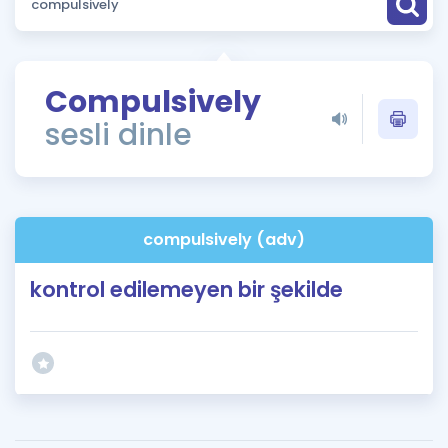
Puan Hesaplama
Rehberlik Aracı
Compulsively
ÖSYM Sınav Takvimi
sesli dinle
Kampanyalar
Blog
compulsively (adv)
İngilizce Gramer
kontrol edilemeyen bir şekilde