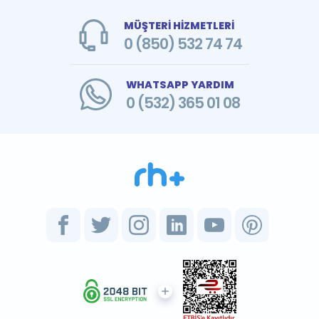
MÜŞTERİ HİZMETLERİ
0 (850) 532 74 74
WHATSAPP YARDIM
0 (532) 365 01 08