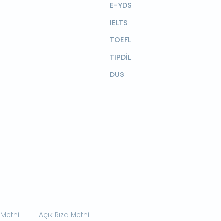
E-YDS
IELTS
TOEFL
TIPDİL
DUS
 Metni
Açık Rıza Metni