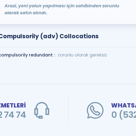
Arazi, yeni yolun yapılması için sahibinden zorunlu
olarak satın alındı.
Compulsorily (adv) Collocations
compulsorily redundant :
zorunlu olarak gereksiz
ZMETLERİ
WHATSA
 74 74
0 (53