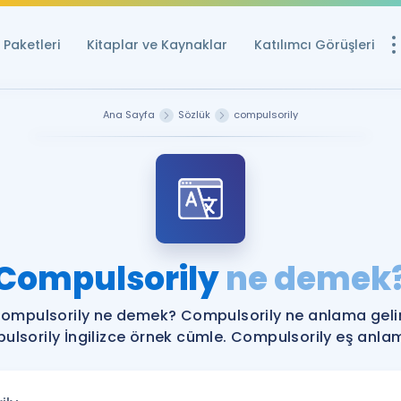
Paketleri
Kitaplar ve Kaynaklar
Katılımcı Görüşleri
Ücretsiz Kayna
Ana Sayfa
Sözlük
compulsorily
YDS ve YÖKDİL içi
Sözlük
İngilizce Sınavları
Puan Hesapla
Compulsorily
ne demek
YDS ve YÖKDİL P
Remz
Rehberlik Aracı
ompulsorily ne demek? Compulsorily ne anlama geli
YDS ve YÖKDİL'e H
lsorily İngilizce örnek cümle. Compulsorily eş anlaml
ÖSYM Sınav Ta
Tüm ÖSYM Sınavl