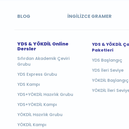
BLOG
İNGILIZCE GRAMER
YDS & YÖKDİL Online
YDS & YÖKDİL Ç
Dersler
Paketleri
Sıfırdan Akademik Çeviri
YDS Başlangıç
Grubu
YDS İleri Seviye
YDS Express Grubu
YÖKDİL Başlangıç
YDS Kampı
YÖKDİL İleri Seviy
YDS+YÖKDİL Hazırlık Grubu
YDS+YÖKDİL Kampı
YÖKDİL Hazırlık Grubu
YÖKDİL Kampı