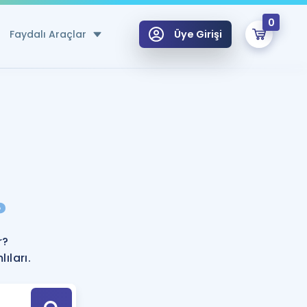
0
Faydalı Araçlar
Üye Girişi
klar
n Ücretsiz Kaynaklar
 için Özel Sözlük
Sepetin Şu An Boş.
ma
?
uan Hesaplama Aracı
i Hoca ile seni sınava hazırlayacak onlarca eğitim seni bekliyor!
Şifremi Hatırlamıyorum
GİRİŞ YAP
r?
azırlananlar için Öneriler
ıları.
kvimi
ÜYE DEĞİLİM
arı Tek Takvimde