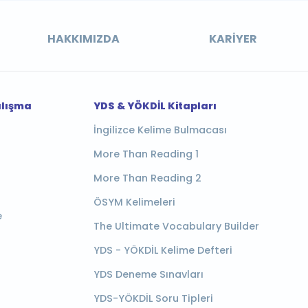
HAKKIMIZDA
KARIYER
alışma
YDS & YÖKDİL Kitapları
İngilizce Kelime Bulmacası
More Than Reading 1
More Than Reading 2
ÖSYM Kelimeleri
e
The Ultimate Vocabulary Builder
YDS - YÖKDİL Kelime Defteri
YDS Deneme Sınavları
YDS-YÖKDİL Soru Tipleri