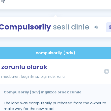
Kampanyalar
Eğitim ve Kitaplar
Blog
Compulsorily
sesli dinle
YDS - YÖKDİL Tüm S
İngilizce Gram
İngilizce Gramer
compulsorily (adv)
zorunlu olarak
mecburen, kaçınılmaz biçimde, zorla
Compulsorily (adv) ingilizce örnek cümle
The land was compulsorily purchased from the owner to
make way for the new road.