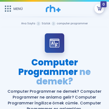
0
MENÜ
MENÜ
Üye Girişi
Ana Sayfa
Sözlük
computer programmer
Online Dersler
Sepetin Şu An Boş.
Çalışma Paketleri
Remzi Hoca ile seni sınava hazırlayacak onlarca eğitim seni
bekliyor!
Kitaplar ve Kaynaklar
GİRİŞ YAP
Computer
Katılımcı Görüşleri
Programmer
ne
Şifremi Hatırlamıyorum
demek?
ÜYE DEĞİLİM
Faydalı Araçlar
Computer Programmer ne demek? Computer
Ücretsiz Kaynaklar
Blog
İngilizce Gramer
Programmer ne anlama gelir? Computer
Hakkımızda
Kariyer
Sözlük
Programmer İngilizce örnek cümle. Computer
Soru & Cevap
İletişim
Programmer eş anlamlıları.