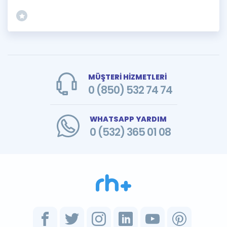
MÜŞTERİ HİZMETLERİ
0 (850) 532 74 74
WHATSAPP YARDIM
0 (532) 365 01 08