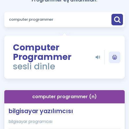
Puan Hesaplama
Rehberlik Aracı
ÖSYM Sınav Takvimi
Kampanyalar
Computer
Programmer
Blog
sesli dinle
İngilizce Gramer
computer programmer (n)
bilgisayar yazılımcısı
bilgisayar programcısı