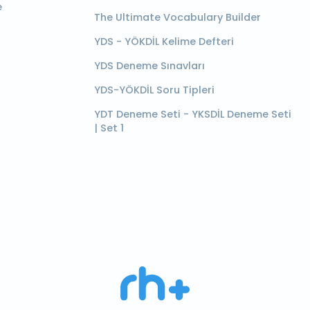
e
The Ultimate Vocabulary Builder
YDS - YÖKDİL Kelime Defteri
YDS Deneme Sınavları
YDS-YÖKDİL Soru Tipleri
YDT Deneme Seti - YKSDİL Deneme Seti
| Set 1