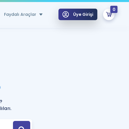
0
Faydalı Araçlar
Üye Girişi
klar
n Ücretsiz Kaynaklar
 için Özel Sözlük
Sepetin Şu An Boş.
ma
?
uan Hesaplama Aracı
i Hoca ile seni sınava hazırlayacak onlarca eğitim seni bekliyor!
Şifremi Hatırlamıyorum
GİRİŞ YAP
?
azırlananlar için Öneriler
ları.
kvimi
ÜYE DEĞİLİM
arı Tek Takvimde