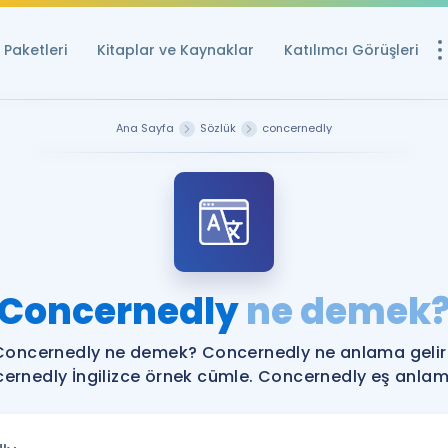
Paketleri
Kitaplar ve Kaynaklar
Katılımcı Görüşleri
Ücretsiz Kayna
Ana Sayfa
Sözlük
concernedly
YDS ve YÖKDİL içi
Sözlük
İngilizce Sınavları
Puan Hesapla
Concernedly
ne demek
YDS ve YÖKDİL P
Remz
Rehberlik Aracı
Concernedly ne demek? Concernedly ne anlama gelir
YDS ve YÖKDİL'e H
ernedly İngilizce örnek cümle. Concernedly eş anlamlı
ÖSYM Sınav Ta
Tüm ÖSYM Sınavl