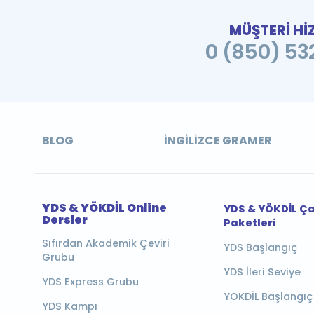
MÜŞTERİ Hİ
0 (850) 532
BLOG
İNGILIZCE GRAMER
YDS & YÖKDİL Online
YDS & YÖKDİL Ç
Dersler
Paketleri
Sıfırdan Akademik Çeviri
YDS Başlangıç
Grubu
YDS İleri Seviye
YDS Express Grubu
YÖKDİL Başlangıç
YDS Kampı