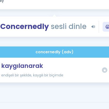
Kampanyalar
Eğitim ve Kitaplar
Blog
Concernedly
sesli dinle
YDS - YÖKDİL Tüm S
İngilizce Gram
İngilizce Gramer
concernedly (adv)
kaygılanarak
endişeli bir şekilde, kaygılı bir biçimde