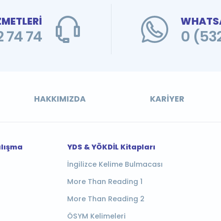
ZMETLERİ
WHATSA
 74 74
0 (53
HAKKIMIZDA
KARIYER
alışma
YDS & YÖKDİL Kitapları
İngilizce Kelime Bulmacası
More Than Reading 1
More Than Reading 2
ÖSYM Kelimeleri