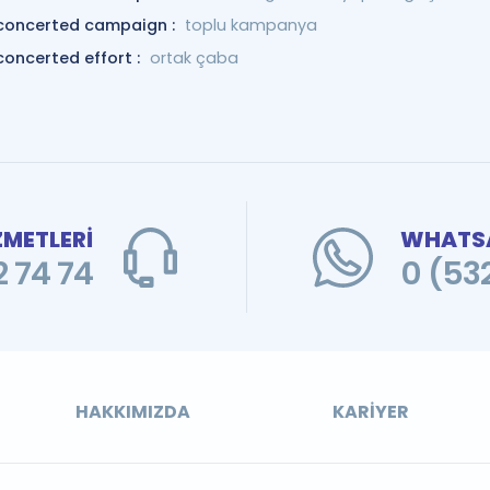
concerted campaign :
toplu kampanya
concerted effort :
ortak çaba
ZMETLERİ
WHATSA
 74 74
0 (53
HAKKIMIZDA
KARIYER