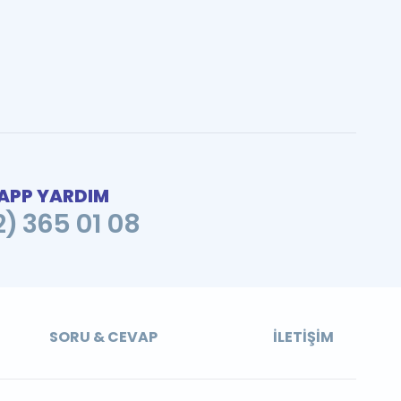
PP YARDIM
2) 365 01 08
SORU & CEVAP
İLETIŞIM