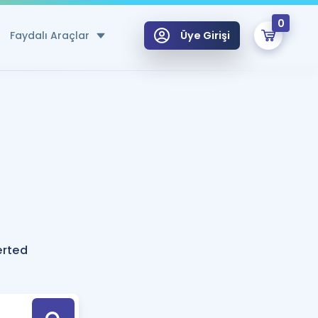
0
Faydalı Araçlar
Üye Girişi
klar
n Ücretsiz Kaynaklar
 için Özel Sözlük
Sepetin Şu An Boş.
ma
uan Hesaplama Aracı
i Hoca ile seni sınava hazırlayacak onlarca eğitim seni bekliyor!
Şifremi Hatırlamıyorum
GİRİŞ YAP
erted
azırlananlar için Öneriler
kvimi
ÜYE DEĞİLİM
arı Tek Takvimde