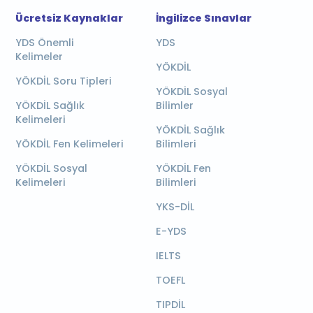
Ücretsiz Kaynaklar
İngilizce Sınavlar
YDS Önemli
YDS
Kelimeler
YÖKDİL
YÖKDİL Soru Tipleri
YÖKDİL Sosyal
YÖKDİL Sağlık
Bilimler
Kelimeleri
YÖKDİL Sağlık
YÖKDİL Fen Kelimeleri
Bilimleri
YÖKDİL Sosyal
YÖKDİL Fen
Kelimeleri
Bilimleri
YKS-DİL
E-YDS
IELTS
TOEFL
TIPDİL