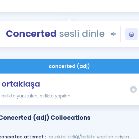
Kampanyalar
Eğitim ve Kitaplar
Blog
Concerted
sesli dinle
YDS - YÖKDİL Tüm S
İngilizce Gram
İngilizce Gramer
concerted (adj)
ortaklaşa
birlikte yürütülen, birlikte yapılan
Concerted (adj) Collocations
concerted attempt :
ortak/el birliği/birlikte yapılan girişim