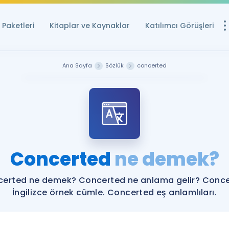
Paketleri
Kitaplar ve Kaynaklar
Katılımcı Görüşleri
Ücretsiz Kayna
Ana Sayfa
Sözlük
concerted
YDS ve YÖKDİL içi
Sözlük
İngilizce Sınavları
Puan Hesapla
Concerted
ne demek?
YDS ve YÖKDİL P
Remz
Rehberlik Aracı
erted ne demek? Concerted ne anlama gelir? Conc
YDS ve YÖKDİL'e H
İngilizce örnek cümle. Concerted eş anlamlıları.
ÖSYM Sınav Ta
Tüm ÖSYM Sınavl