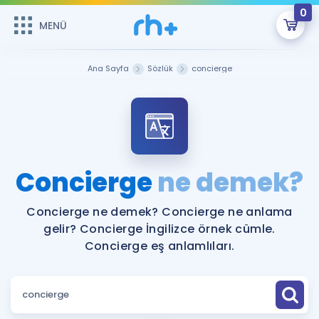
0
MENÜ
MENÜ
Üye Girişi
Ana Sayfa
Sözlük
concierge
Online Dersler
Sepetin Şu An Boş.
Çalışma Paketleri
Remzi Hoca ile seni sınava hazırlayacak onlarca eğitim seni
bekliyor!
Kitaplar ve Kaynaklar
GİRİŞ YAP
Concierge
ne demek?
Katılımcı Görüşleri
Şifremi Hatırlamıyorum
Concierge ne demek? Concierge ne anlama
gelir? Concierge İngilizce örnek cümle.
ÜYE DEĞİLİM
Faydalı Araçlar
Concierge eş anlamlıları.
Ücretsiz Kaynaklar
Blog
İngilizce Gramer
Hakkımızda
Kariyer
Sözlük
Soru & Cevap
İletişim