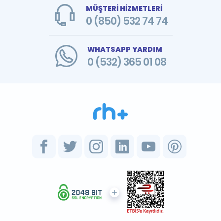
MÜŞTERİ HİZMETLERİ
0 (850) 532 74 74
WHATSAPP YARDIM
0 (532) 365 01 08