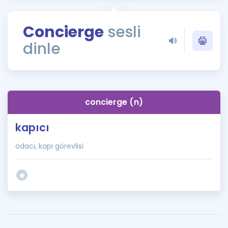
Puan Hesaplama
Concierge
sesli
Rehberlik Aracı
dinle
ÖSYM Sınav Takvimi
Kampanyalar
Blog
concierge (n)
İngilizce Gramer
kapıcı
odacı, kapı görevlisi