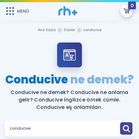
0
MENÜ
MENÜ
Üye Girişi
Ana Sayfa
Sözlük
conducive
Online Dersler
Sepetin Şu An Boş.
Çalışma Paketleri
Remzi Hoca ile seni sınava hazırlayacak onlarca eğitim seni
bekliyor!
Kitaplar ve Kaynaklar
GİRİŞ YAP
Conducive
ne demek?
Katılımcı Görüşleri
Şifremi Hatırlamıyorum
Conducive ne demek? Conducive ne anlama
gelir? Conducive İngilizce örnek cümle.
ÜYE DEĞİLİM
Faydalı Araçlar
Conducive eş anlamlıları.
Ücretsiz Kaynaklar
Blog
İngilizce Gramer
Hakkımızda
Kariyer
Sözlük
Soru & Cevap
İletişim