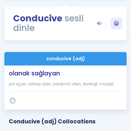
Puan Hesaplama
Conducive
sesli
Rehberlik Aracı
dinle
ÖSYM Sınav Takvimi
Kampanyalar
Blog
conducive (adj)
İngilizce Gramer
olanak sağlayan
yol açan, sebep olan, yardımcı olan, elverişli, müsait
Conducive (adj) Collocations