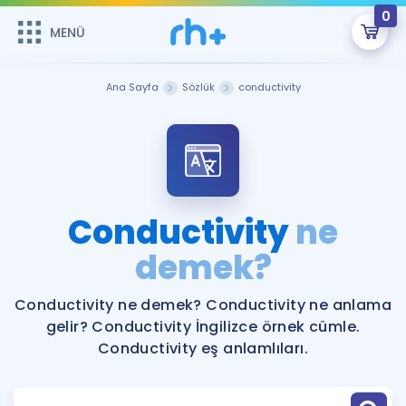
0
MENÜ
MENÜ
Üye Girişi
Ana Sayfa
Sözlük
conductivity
Online Dersler
Sepetin Şu An Boş.
Çalışma Paketleri
Remzi Hoca ile seni sınava hazırlayacak onlarca eğitim seni
bekliyor!
Kitaplar ve Kaynaklar
GİRİŞ YAP
Conductivity
ne
Katılımcı Görüşleri
demek?
Şifremi Hatırlamıyorum
ÜYE DEĞİLİM
Faydalı Araçlar
Conductivity ne demek? Conductivity ne anlama
gelir? Conductivity İngilizce örnek cümle.
Ücretsiz Kaynaklar
Blog
İngilizce Gramer
Conductivity eş anlamlıları.
Hakkımızda
Kariyer
Sözlük
Soru & Cevap
İletişim