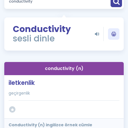
Puan Hesaplama
Rehberlik Aracı
Conductivity
ÖSYM Sınav Takvimi
sesli dinle
Kampanyalar
Blog
conductivity (n)
İngilizce Gramer
iletkenlik
geçirgenlik
Conductivity (n) ingilizce örnek cümle