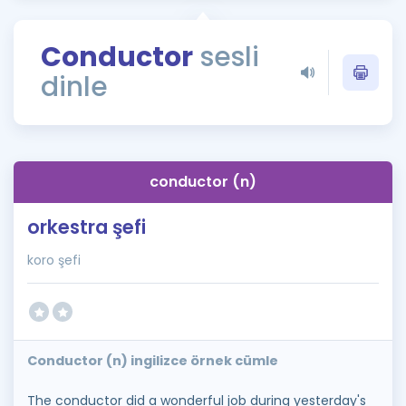
Puan Hesaplama
Conductor
sesli
Rehberlik Aracı
dinle
ÖSYM Sınav Takvimi
Kampanyalar
Blog
conductor (n)
İngilizce Gramer
orkestra şefi
koro şefi
Conductor (n) ingilizce örnek cümle
The conductor did a wonderful job during yesterday's