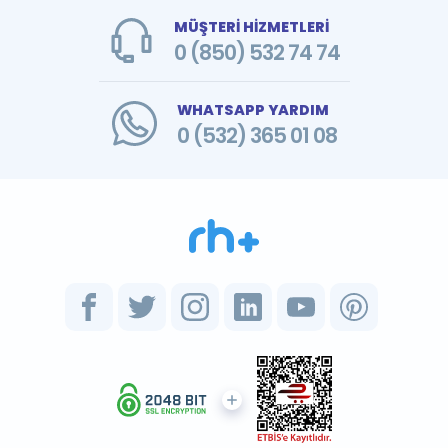
MÜŞTERİ HİZMETLERİ
0 (850) 532 74 74
WHATSAPP YARDIM
0 (532) 365 01 08