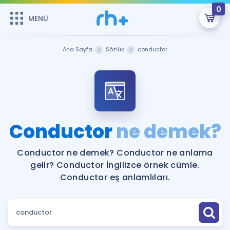
0
MENÜ
MENÜ
Üye Girişi
Ana Sayfa
Sözlük
conductor
Online Dersler
Sepetin Şu An Boş.
Çalışma Paketleri
Remzi Hoca ile seni sınava hazırlayacak onlarca eğitim seni
bekliyor!
Kitaplar ve Kaynaklar
GİRİŞ YAP
Conductor
ne demek?
Katılımcı Görüşleri
Şifremi Hatırlamıyorum
Conductor ne demek? Conductor ne anlama
gelir? Conductor İngilizce örnek cümle.
ÜYE DEĞİLİM
Faydalı Araçlar
Conductor eş anlamlıları.
Ücretsiz Kaynaklar
Blog
İngilizce Gramer
Hakkımızda
Kariyer
Sözlük
Soru & Cevap
İletişim