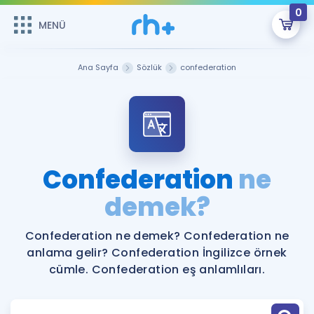
0
MENÜ
MENÜ
Üye Girişi
Ana Sayfa
Sözlük
confederation
Online Dersler
Sepetin Şu An Boş.
Çalışma Paketleri
Remzi Hoca ile seni sınava hazırlayacak onlarca eğitim seni
bekliyor!
Kitaplar ve Kaynaklar
GİRİŞ YAP
Confederation
ne
Katılımcı Görüşleri
demek?
Şifremi Hatırlamıyorum
ÜYE DEĞİLİM
Faydalı Araçlar
Confederation ne demek? Confederation ne
anlama gelir? Confederation İngilizce örnek
Ücretsiz Kaynaklar
Blog
İngilizce Gramer
cümle. Confederation eş anlamlıları.
Hakkımızda
Kariyer
Sözlük
Soru & Cevap
İletişim