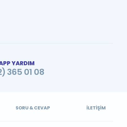
PP YARDIM
2) 365 01 08
SORU & CEVAP
İLETIŞIM