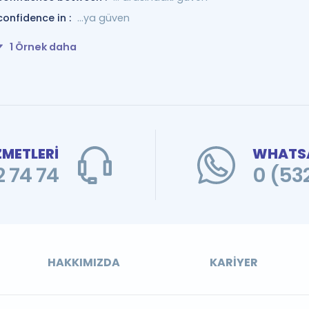
confidence in :
…ya güven
1 Örnek daha
ZMETLERİ
WHATSA
 74 74
0 (53
HAKKIMIZDA
KARIYER