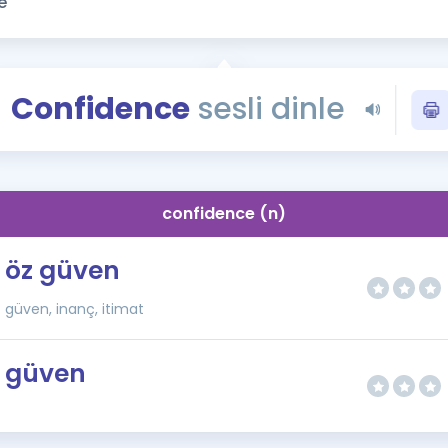
Kampanyalar
Eğitim ve Kitaplar
Blog
Confidence
sesli dinle
YDS - YÖKDİL Tüm S
İngilizce Gram
İngilizce Gramer
confidence (n)
öz güven
güven, inanç, itimat
güven