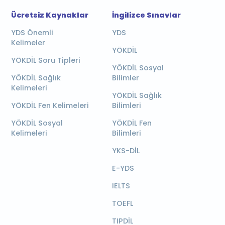
Ücretsiz Kaynaklar
İngilizce Sınavlar
YDS Önemli
YDS
Kelimeler
YÖKDİL
YÖKDİL Soru Tipleri
YÖKDİL Sosyal
YÖKDİL Sağlık
Bilimler
Kelimeleri
YÖKDİL Sağlık
YÖKDİL Fen Kelimeleri
Bilimleri
YÖKDİL Sosyal
YÖKDİL Fen
Kelimeleri
Bilimleri
YKS-DİL
E-YDS
IELTS
TOEFL
TIPDİL