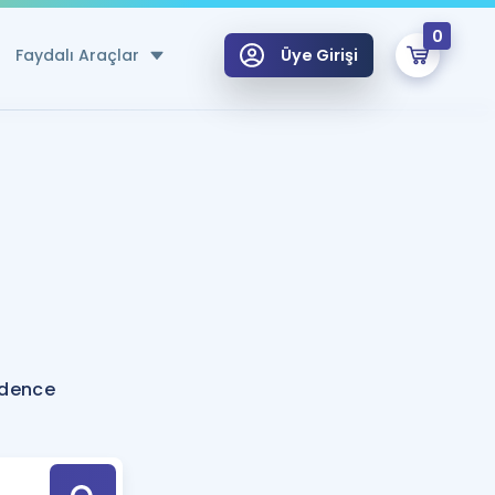
0
Faydalı Araçlar
Üye Girişi
klar
n Ücretsiz Kaynaklar
 için Özel Sözlük
Sepetin Şu An Boş.
ma
uan Hesaplama Aracı
i Hoca ile seni sınava hazırlayacak onlarca eğitim seni bekliyor!
Şifremi Hatırlamıyorum
GİRİŞ YAP
idence
azırlananlar için Öneriler
kvimi
ÜYE DEĞİLİM
arı Tek Takvimde