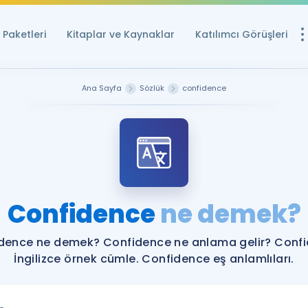
Paketleri
Kitaplar ve Kaynaklar
Katılımcı Görüşleri
Ücretsiz Kayna
Ana Sayfa
Sözlük
confidence
YDS ve YÖKDİL içi
Sözlük
İngilizce Sınavları
Puan Hesapla
Confidence
ne demek?
YDS ve YÖKDİL P
Remz
Rehberlik Aracı
dence ne demek? Confidence ne anlama gelir? Conf
YDS ve YÖKDİL'e H
İngilizce örnek cümle. Confidence eş anlamlıları.
ÖSYM Sınav Ta
Tüm ÖSYM Sınavl