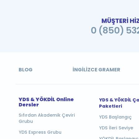
MÜŞTERİ Hİ
0 (850) 532
BLOG
İNGILIZCE GRAMER
YDS & YÖKDİL Online
YDS & YÖKDİL Ç
Dersler
Paketleri
Sıfırdan Akademik Çeviri
YDS Başlangıç
Grubu
YDS İleri Seviye
YDS Express Grubu
YÖKDİL Başlangıç