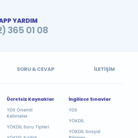
PP YARDIM
2) 365 01 08
SORU & CEVAP
İLETIŞIM
Ücretsiz Kaynaklar
İngilizce Sınavlar
YDS Önemli
YDS
Kelimeler
YÖKDİL
YÖKDİL Soru Tipleri
YÖKDİL Sosyal
YÖKDİL Sağlık
Bilimler