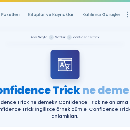
Paketleri
Kitaplar ve Kaynaklar
Katılımcı Görüşleri
Ücretsiz Kayna
Ana Sayfa
Sözlük
confidence trick
YDS ve YÖKDİL içi
Sözlük
İngilizce Sınavları
Puan Hesapla
onfidence Trick
ne deme
YDS ve YÖKDİL P
Remz
Rehberlik Aracı
idence Trick ne demek? Confidence Trick ne anlama g
YDS ve YÖKDİL'e H
fidence Trick İngilizce örnek cümle. Confidence Tric
anlamlıları.
ÖSYM Sınav Ta
Tüm ÖSYM Sınavl