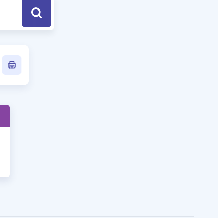
a Özel Fırsatlar
ınavlarla İlgili Haberler
er
 ve Konu Anlatımı