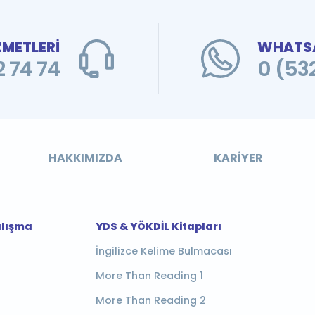
ZMETLERİ
WHATSA
 74 74
0 (53
HAKKIMIZDA
KARIYER
alışma
YDS & YÖKDİL Kitapları
İngilizce Kelime Bulmacası
More Than Reading 1
More Than Reading 2