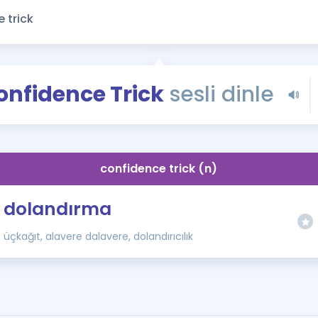
Kampanyalar
Eğitim ve Kitaplar
Blog
YDS - YÖKDİL Tüm S
onfidence Trick
sesli dinle
İngilizce Gram
İngilizce Gramer
confidence trick (n)
dolandırma
üçkağıt, alavere dalavere, dolandırıcılık