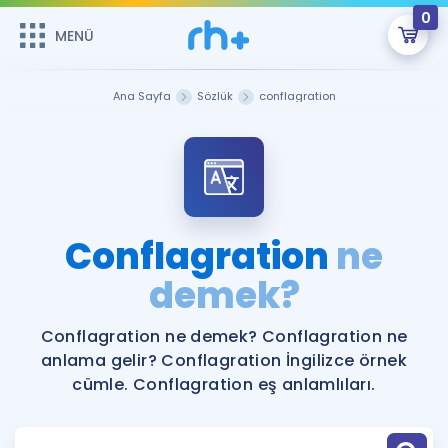
0
MENÜ
MENÜ
Üye Girişi
Ana Sayfa
Sözlük
conflagration
Online Dersler
Sepetin Şu An Boş.
Çalışma Paketleri
Remzi Hoca ile seni sınava hazırlayacak onlarca eğitim seni
bekliyor!
Kitaplar ve Kaynaklar
GİRİŞ YAP
Conflagration
ne
Katılımcı Görüşleri
demek?
Şifremi Hatırlamıyorum
ÜYE DEĞİLİM
Faydalı Araçlar
Conflagration ne demek? Conflagration ne
anlama gelir? Conflagration İngilizce örnek
Ücretsiz Kaynaklar
Blog
İngilizce Gramer
cümle. Conflagration eş anlamlıları.
Hakkımızda
Kariyer
Sözlük
Soru & Cevap
İletişim