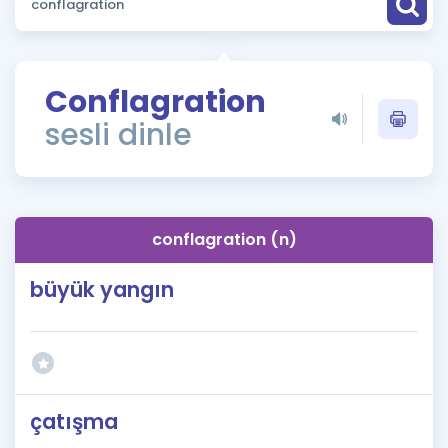
Puan Hesaplama
Rehberlik Aracı
Conflagration
ÖSYM Sınav Takvimi
sesli dinle
Kampanyalar
Blog
conflagration (n)
İngilizce Gramer
büyük yangın
çatışma