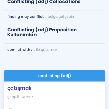
Conflicting (adj) Collocations
finding may conflict :
bulgu çelişebilir
Conflicting (adj) Preposition
Kullanımları
conflict with :
…ile çatışmak
conflicting (adj)
çatışmalı
çelişkili, tutarsız