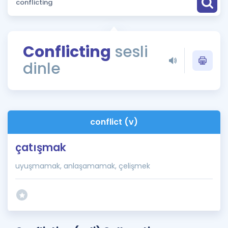
Puan Hesaplama
Rehberlik Aracı
Conflicting
sesli
ÖSYM Sınav Takvimi
dinle
Kampanyalar
Blog
conflict (v)
İngilizce Gramer
çatışmak
uyuşmamak, anlaşamamak, çelişmek