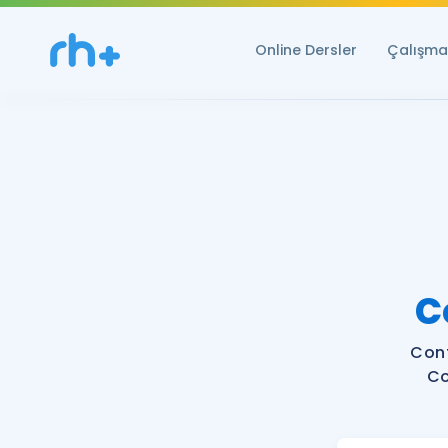
Online Dersler
Çalışma 
C
Conf
Co