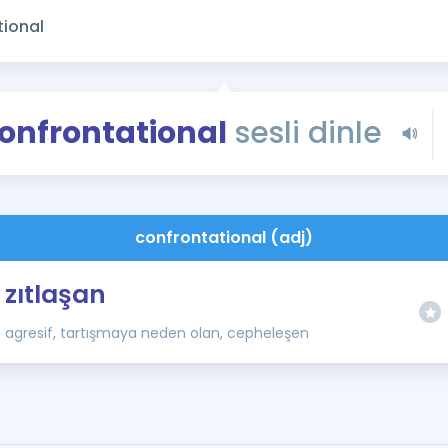
Kampanyalar
Eğitim ve Kitaplar
Blog
YDS - YÖKDİL Tüm S
onfrontational
sesli dinle
İngilizce Gram
İngilizce Gramer
confrontational (adj)
zıtlaşan
agresif, tartışmaya neden olan, cepheleşen