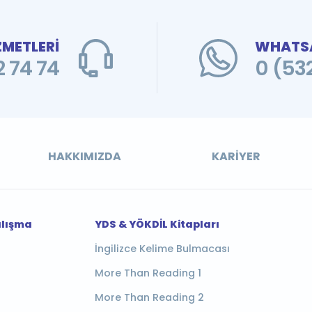
ZMETLERİ
WHATSA
 74 74
0 (53
HAKKIMIZDA
KARIYER
alışma
YDS & YÖKDİL Kitapları
İngilizce Kelime Bulmacası
More Than Reading 1
More Than Reading 2