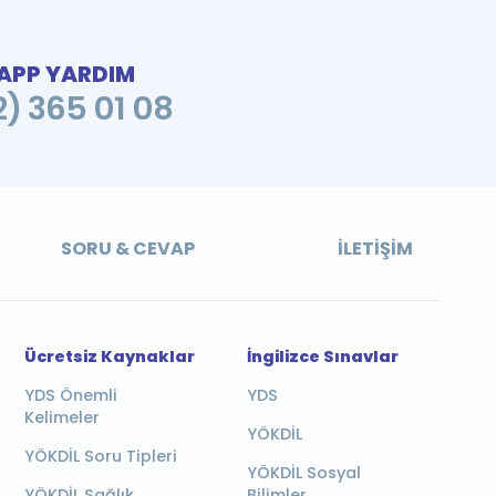
PP YARDIM
2) 365 01 08
SORU & CEVAP
İLETIŞIM
Ücretsiz Kaynaklar
İngilizce Sınavlar
YDS Önemli
YDS
Kelimeler
YÖKDİL
YÖKDİL Soru Tipleri
YÖKDİL Sosyal
YÖKDİL Sağlık
Bilimler