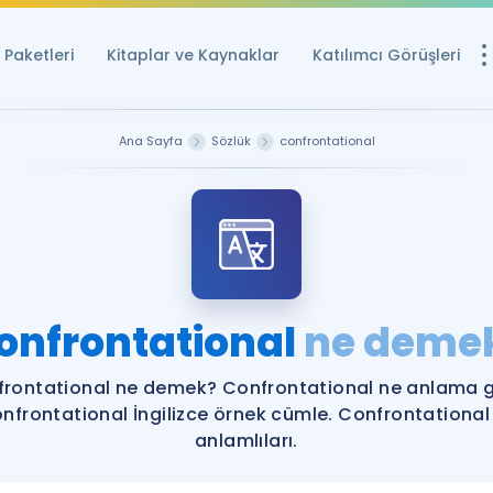
Paketleri
Kitaplar ve Kaynaklar
Katılımcı Görüşleri
Ücretsiz Kayna
Ana Sayfa
Sözlük
confrontational
YDS ve YÖKDİL içi
Sözlük
İngilizce Sınavları
Puan Hesapla
onfrontational
ne deme
YDS ve YÖKDİL P
Remz
Rehberlik Aracı
rontational ne demek? Confrontational ne anlama g
YDS ve YÖKDİL'e H
nfrontational İngilizce örnek cümle. Confrontational
anlamlıları.
ÖSYM Sınav Ta
Tüm ÖSYM Sınavl