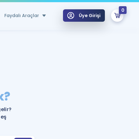
0
Faydalı Araçlar
Üye Girişi
klar
n Ücretsiz Kaynaklar
 için Özel Sözlük
Sepetin Şu An Boş.
ma
k?
uan Hesaplama Aracı
i Hoca ile seni sınava hazırlayacak onlarca eğitim seni bekliyor!
Şifremi Hatırlamıyorum
GİRİŞ YAP
elir?
azırlananlar için Öneriler
 eş
kvimi
ÜYE DEĞİLİM
arı Tek Takvimde