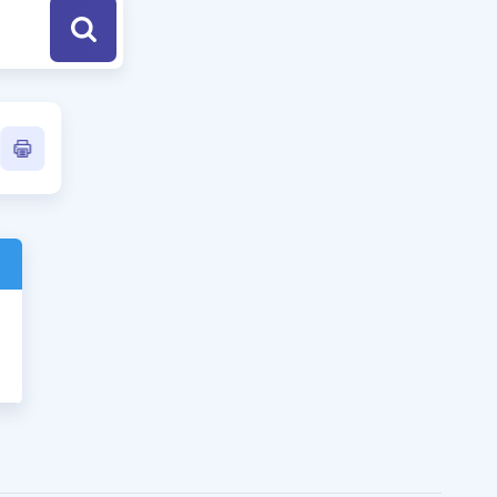
a Özel Fırsatlar
ınavlarla İlgili Haberler
er
 ve Konu Anlatımı