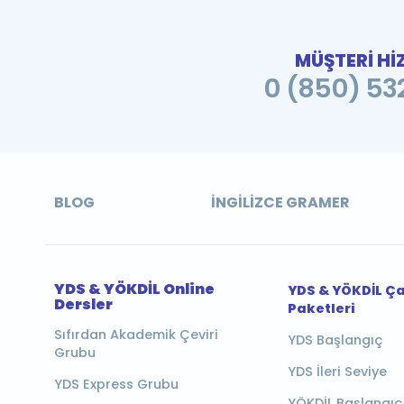
MÜŞTERİ Hİ
0 (850) 532
BLOG
İNGILIZCE GRAMER
YDS & YÖKDİL Online
YDS & YÖKDİL Ç
Dersler
Paketleri
Sıfırdan Akademik Çeviri
YDS Başlangıç
Grubu
YDS İleri Seviye
YDS Express Grubu
YÖKDİL Başlangıç