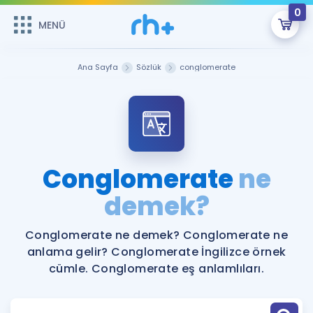
0
MENÜ
MENÜ
Üye Girişi
Ana Sayfa
Sözlük
conglomerate
Online Dersler
Sepetin Şu An Boş.
Çalışma Paketleri
Remzi Hoca ile seni sınava hazırlayacak onlarca eğitim seni
bekliyor!
Kitaplar ve Kaynaklar
GİRİŞ YAP
Conglomerate
ne
Katılımcı Görüşleri
demek?
Şifremi Hatırlamıyorum
ÜYE DEĞİLİM
Faydalı Araçlar
Conglomerate ne demek? Conglomerate ne
anlama gelir? Conglomerate İngilizce örnek
Ücretsiz Kaynaklar
Blog
İngilizce Gramer
cümle. Conglomerate eş anlamlıları.
Hakkımızda
Kariyer
Sözlük
Soru & Cevap
İletişim