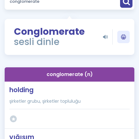
Puan Hesaplama
Rehberlik Aracı
Conglomerate
ÖSYM Sınav Takvimi
sesli dinle
Kampanyalar
Blog
conglomerate (n)
İngilizce Gramer
holding
şirketler grubu, şirketler topluluğu
yığışım