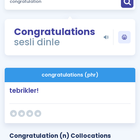
Puan Hesaplama
Rehberlik Aracı
Congratulations
ÖSYM Sınav Takvimi
sesli dinle
Kampanyalar
Blog
congratulations (phr)
İngilizce Gramer
tebrikler!
Congratulation (n) Collocations