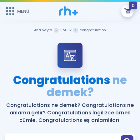
0
MENÜ
MENÜ
Üye Girişi
Ana Sayfa
Sözlük
congratulation
Online Dersler
Sepetin Şu An Boş.
Çalışma Paketleri
Remzi Hoca ile seni sınava hazırlayacak onlarca eğitim seni
bekliyor!
Kitaplar ve Kaynaklar
GİRİŞ YAP
Congratulations
ne
Katılımcı Görüşleri
demek?
Şifremi Hatırlamıyorum
ÜYE DEĞİLİM
Faydalı Araçlar
Congratulations ne demek? Congratulations ne
anlama gelir? Congratulations İngilizce örnek
Ücretsiz Kaynaklar
Blog
İngilizce Gramer
cümle. Congratulations eş anlamlıları.
Hakkımızda
Kariyer
Sözlük
Soru & Cevap
İletişim