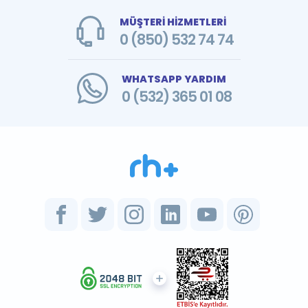
MÜŞTERİ HİZMETLERİ
0 (850) 532 74 74
WHATSAPP YARDIM
0 (532) 365 01 08