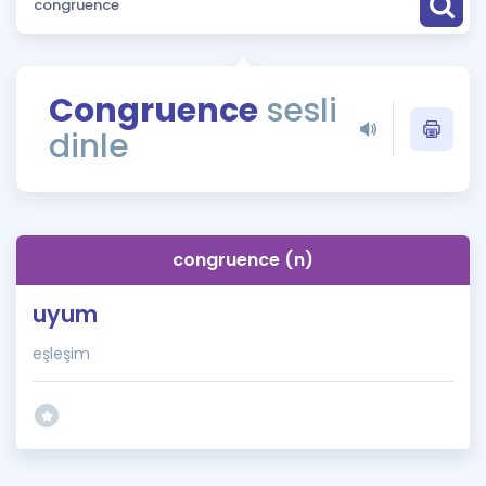
Puan Hesaplama
Rehberlik Aracı
Congruence
sesli
ÖSYM Sınav Takvimi
dinle
Kampanyalar
Blog
congruence (n)
İngilizce Gramer
uyum
eşleşim