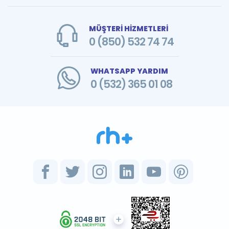
MÜŞTERİ HİZMETLERİ
0 (850) 532 74 74
WHATSAPP YARDIM
0 (532) 365 01 08