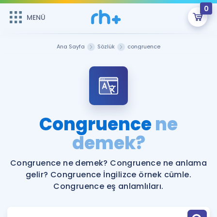
0
MENÜ
MENÜ
Üye Girişi
Ana Sayfa
Sözlük
congruence
Online Dersler
Sepetin Şu An Boş.
Çalışma Paketleri
Remzi Hoca ile seni sınava hazırlayacak onlarca eğitim seni
bekliyor!
Kitaplar ve Kaynaklar
GİRİŞ YAP
Congruence
ne
Katılımcı Görüşleri
demek?
Şifremi Hatırlamıyorum
ÜYE DEĞİLİM
Faydalı Araçlar
Congruence ne demek? Congruence ne anlama
gelir? Congruence İngilizce örnek cümle.
Ücretsiz Kaynaklar
Blog
İngilizce Gramer
Congruence eş anlamlıları.
Hakkımızda
Kariyer
Sözlük
Soru & Cevap
İletişim