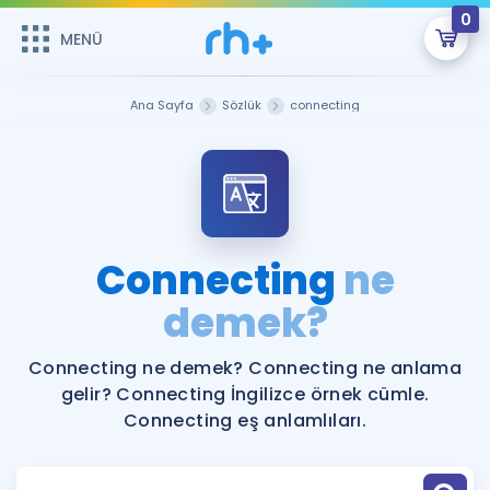
0
MENÜ
MENÜ
Üye Girişi
Ana Sayfa
Sözlük
connecting
Online Dersler
Sepetin Şu An Boş.
Çalışma Paketleri
Remzi Hoca ile seni sınava hazırlayacak onlarca eğitim seni
bekliyor!
Kitaplar ve Kaynaklar
GİRİŞ YAP
Connecting
ne
Katılımcı Görüşleri
demek?
Şifremi Hatırlamıyorum
ÜYE DEĞİLİM
Faydalı Araçlar
Connecting ne demek? Connecting ne anlama
gelir? Connecting İngilizce örnek cümle.
Ücretsiz Kaynaklar
Blog
İngilizce Gramer
Connecting eş anlamlıları.
Hakkımızda
Kariyer
Sözlük
Soru & Cevap
İletişim