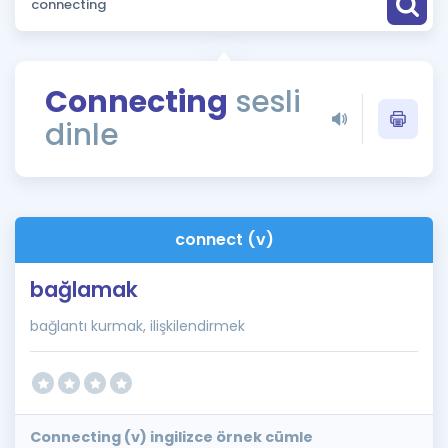
Puan Hesaplama
Rehberlik Aracı
Connecting
sesli
ÖSYM Sınav Takvimi
dinle
Kampanyalar
Blog
connect (v)
İngilizce Gramer
bağlamak
bağlantı kurmak, ilişkilendirmek
Connecting (v) ingilizce örnek cümle