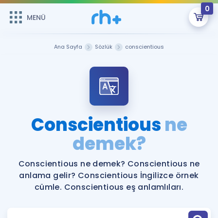
0
MENÜ
MENÜ
Üye Girişi
Ana Sayfa
Sözlük
conscientious
Online Dersler
Sepetin Şu An Boş.
Çalışma Paketleri
Remzi Hoca ile seni sınava hazırlayacak onlarca eğitim seni
bekliyor!
Kitaplar ve Kaynaklar
GİRİŞ YAP
Conscientious
ne
Katılımcı Görüşleri
demek?
Şifremi Hatırlamıyorum
ÜYE DEĞİLİM
Faydalı Araçlar
Conscientious ne demek? Conscientious ne
anlama gelir? Conscientious İngilizce örnek
Ücretsiz Kaynaklar
Blog
İngilizce Gramer
cümle. Conscientious eş anlamlıları.
Hakkımızda
Kariyer
Sözlük
Soru & Cevap
İletişim