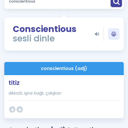
Puan Hesaplama
Rehberlik Aracı
Conscientious
ÖSYM Sınav Takvimi
sesli dinle
Kampanyalar
Blog
conscientious (adj)
İngilizce Gramer
titiz
dikkatli, işine bağlı, çalışkan