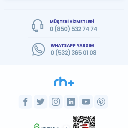
MÜŞTERİ HİZMETLERİ
0 (850) 532 74 74
WHATSAPP YARDIM
0 (532) 365 01 08