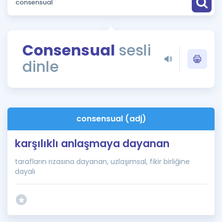
Puan Hesaplama
Rehberlik Aracı
Consensual
sesli
ÖSYM Sınav Takvimi
dinle
Kampanyalar
Blog
consensual (adj)
İngilizce Gramer
karşılıklı anlaşmaya dayanan
tarafların rızasına dayanan, uzlaşımsal, fikir birliğine
dayalı