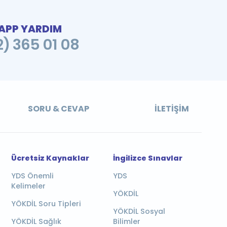
PP YARDIM
2) 365 01 08
SORU & CEVAP
İLETIŞIM
Ücretsiz Kaynaklar
İngilizce Sınavlar
YDS Önemli
YDS
Kelimeler
YÖKDİL
YÖKDİL Soru Tipleri
YÖKDİL Sosyal
YÖKDİL Sağlık
Bilimler