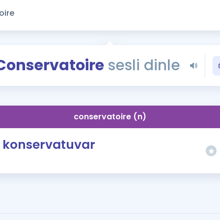
Kampanyalar
Eğitim ve Kitaplar
Blog
YDS - YÖKDİL Tüm S
Conservatoire
sesli dinle
İngilizce Gram
İngilizce Gramer
conservatoire (n)
konservatuvar