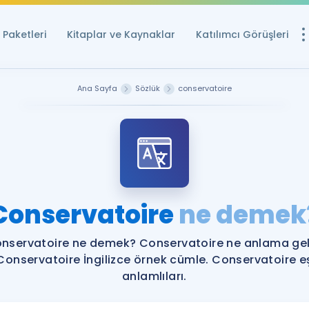
Paketleri
Kitaplar ve Kaynaklar
Katılımcı Görüşleri
Ücretsiz Kayna
Ana Sayfa
Sözlük
conservatoire
YDS ve YÖKDİL içi
Sözlük
İngilizce Sınavları
Puan Hesapla
Conservatoire
ne demek
YDS ve YÖKDİL P
Remz
Rehberlik Aracı
nservatoire ne demek? Conservatoire ne anlama gel
YDS ve YÖKDİL'e H
Conservatoire İngilizce örnek cümle. Conservatoire e
anlamlıları.
ÖSYM Sınav Ta
Tüm ÖSYM Sınavl