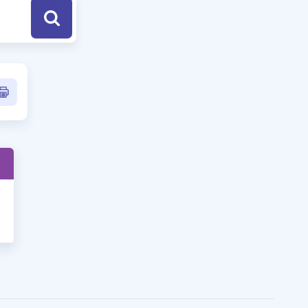
a Özel Fırsatlar
ınavlarla İlgili Haberler
er
 ve Konu Anlatımı