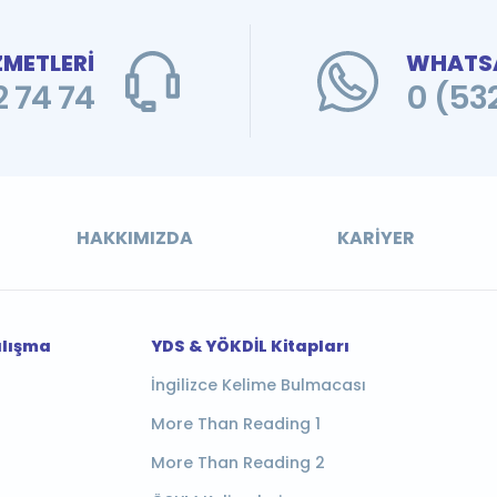
ZMETLERİ
WHATSA
 74 74
0 (53
HAKKIMIZDA
KARIYER
alışma
YDS & YÖKDİL Kitapları
İngilizce Kelime Bulmacası
More Than Reading 1
More Than Reading 2