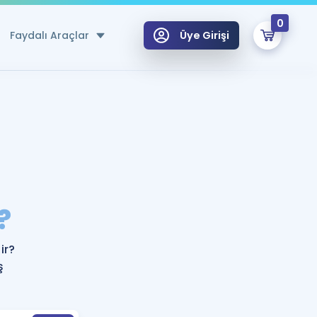
0
Faydalı Araçlar
Üye Girişi
klar
n Ücretsiz Kaynaklar
 için Özel Sözlük
Sepetin Şu An Boş.
ma
?
uan Hesaplama Aracı
i Hoca ile seni sınava hazırlayacak onlarca eğitim seni bekliyor!
Şifremi Hatırlamıyorum
GİRİŞ YAP
ir?
azırlananlar için Öneriler
ş
kvimi
ÜYE DEĞİLİM
arı Tek Takvimde