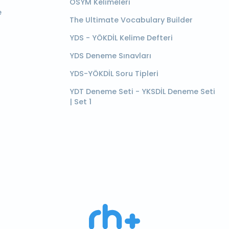
ÖSYM Kelimeleri
e
The Ultimate Vocabulary Builder
YDS - YÖKDİL Kelime Defteri
YDS Deneme Sınavları
YDS-YÖKDİL Soru Tipleri
YDT Deneme Seti - YKSDİL Deneme Seti
| Set 1