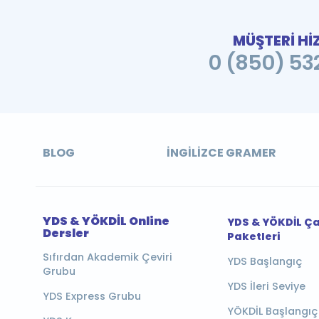
MÜŞTERİ Hİ
0 (850) 532
BLOG
İNGILIZCE GRAMER
YDS & YÖKDİL Online
YDS & YÖKDİL Ç
Dersler
Paketleri
Sıfırdan Akademik Çeviri
YDS Başlangıç
Grubu
YDS İleri Seviye
YDS Express Grubu
YÖKDİL Başlangıç