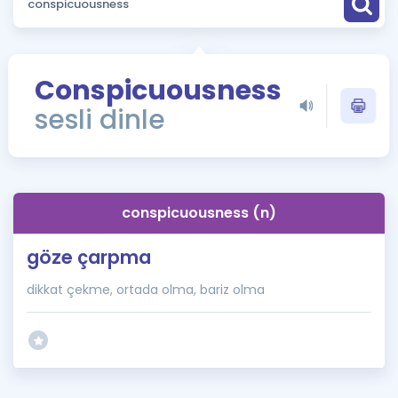
Puan Hesaplama
Rehberlik Aracı
Conspicuousness
ÖSYM Sınav Takvimi
sesli dinle
Kampanyalar
Blog
conspicuousness (n)
İngilizce Gramer
göze çarpma
dikkat çekme, ortada olma, bariz olma