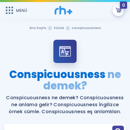
0
MENÜ
MENÜ
Üye Girişi
Ana Sayfa
Sözlük
conspicuousness
Online Dersler
Sepetin Şu An Boş.
Çalışma Paketleri
Remzi Hoca ile seni sınava hazırlayacak onlarca eğitim seni
bekliyor!
Kitaplar ve Kaynaklar
GİRİŞ YAP
Conspicuousness
ne
Katılımcı Görüşleri
demek?
Şifremi Hatırlamıyorum
ÜYE DEĞİLİM
Faydalı Araçlar
Conspicuousness ne demek? Conspicuousness
ne anlama gelir? Conspicuousness İngilizce
Ücretsiz Kaynaklar
Blog
İngilizce Gramer
örnek cümle. Conspicuousness eş anlamlıları.
Hakkımızda
Kariyer
Sözlük
Soru & Cevap
İletişim