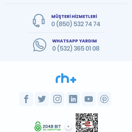
MÜŞTERİ HİZMETLERİ
0 (850) 532 74 74
WHATSAPP YARDIM
0 (532) 365 01 08