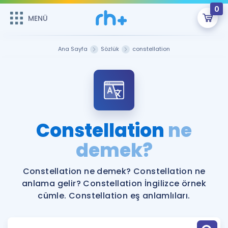
0
MENÜ
MENÜ
Üye Girişi
Ana Sayfa
Sözlük
constellation
Online Dersler
Sepetin Şu An Boş.
Çalışma Paketleri
Remzi Hoca ile seni sınava hazırlayacak onlarca eğitim seni
bekliyor!
Kitaplar ve Kaynaklar
GİRİŞ YAP
Constellation
ne
Katılımcı Görüşleri
demek?
Şifremi Hatırlamıyorum
ÜYE DEĞİLİM
Faydalı Araçlar
Constellation ne demek? Constellation ne
anlama gelir? Constellation İngilizce örnek
Ücretsiz Kaynaklar
Blog
İngilizce Gramer
cümle. Constellation eş anlamlıları.
Hakkımızda
Kariyer
Sözlük
Soru & Cevap
İletişim