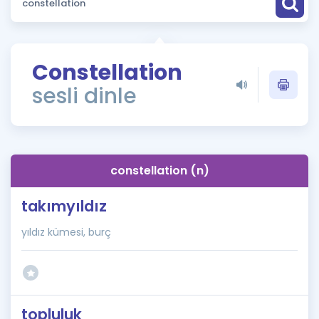
Puan Hesaplama
Rehberlik Aracı
Constellation
ÖSYM Sınav Takvimi
sesli dinle
Kampanyalar
Blog
constellation (n)
İngilizce Gramer
takımyıldız
yıldız kümesi, burç
topluluk