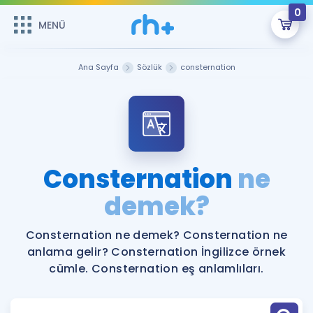
0
MENÜ
MENÜ
Üye Girişi
Ana Sayfa
Sözlük
consternation
Online Dersler
Sepetin Şu An Boş.
Çalışma Paketleri
Remzi Hoca ile seni sınava hazırlayacak onlarca eğitim seni
bekliyor!
Kitaplar ve Kaynaklar
GİRİŞ YAP
Consternation
ne
Katılımcı Görüşleri
demek?
Şifremi Hatırlamıyorum
ÜYE DEĞİLİM
Faydalı Araçlar
Consternation ne demek? Consternation ne
anlama gelir? Consternation İngilizce örnek
Ücretsiz Kaynaklar
Blog
İngilizce Gramer
cümle. Consternation eş anlamlıları.
Hakkımızda
Kariyer
Sözlük
Soru & Cevap
İletişim