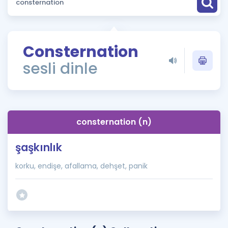
Puan Hesaplama
Rehberlik Aracı
Consternation
ÖSYM Sınav Takvimi
sesli dinle
Kampanyalar
Blog
consternation (n)
İngilizce Gramer
şaşkınlık
korku, endişe, afallama, dehşet, panik