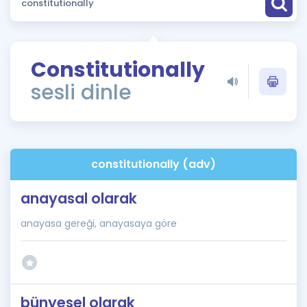
Puan Hesaplama
Rehberlik Aracı
Constitutionally
ÖSYM Sınav Takvimi
sesli dinle
Kampanyalar
Blog
constitutionally (adv)
İngilizce Gramer
anayasal olarak
anayasa gereği, anayasaya göre
bünyesel olarak