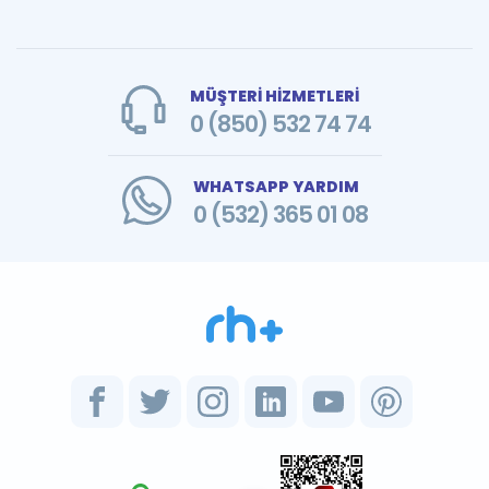
MÜŞTERİ HİZMETLERİ
0 (850) 532 74 74
WHATSAPP YARDIM
0 (532) 365 01 08