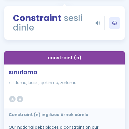
Puan Hesaplama
Constraint
sesli
Rehberlik Aracı
dinle
ÖSYM Sınav Takvimi
Kampanyalar
Blog
constraint (n)
İngilizce Gramer
sınırlama
kısıtlama, baskı, çekinme, zorlama
Constraint (n) ingilizce örnek cümle
Our national debt places a constraint on our