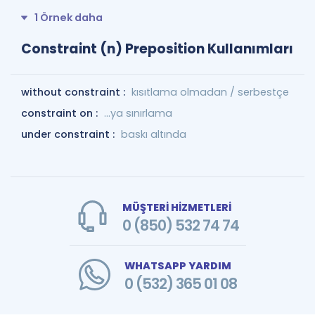
1 Örnek daha
Constraint (n) Preposition Kullanımları
without constraint :
kısıtlama olmadan / serbestçe
constraint on :
...ya sınırlama
under constraint :
baskı altında
MÜŞTERİ HİZMETLERİ
0 (850) 532 74 74
WHATSAPP YARDIM
0 (532) 365 01 08