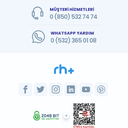
MÜŞTERİ HİZMETLERİ
0 (850) 532 74 74
WHATSAPP YARDIM
0 (532) 365 01 08