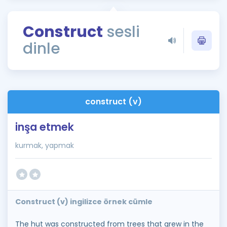
Puan Hesaplama
Construct
sesli
Rehberlik Aracı
dinle
ÖSYM Sınav Takvimi
Kampanyalar
Blog
construct (v)
İngilizce Gramer
inşa etmek
kurmak, yapmak
Construct (v) ingilizce örnek cümle
The hut was constructed from trees that grew in the