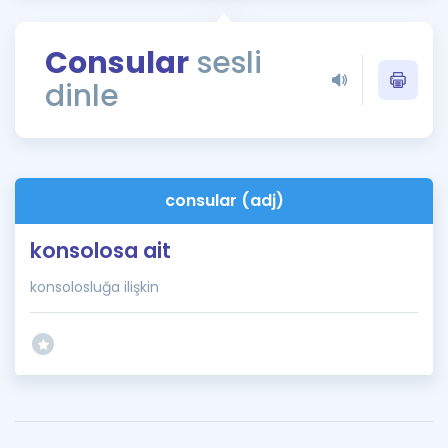
Puan Hesaplama
Consular
sesli
Rehberlik Aracı
dinle
ÖSYM Sınav Takvimi
Kampanyalar
Blog
consular (adj)
İngilizce Gramer
konsolosa ait
konsolosluğa ilişkin