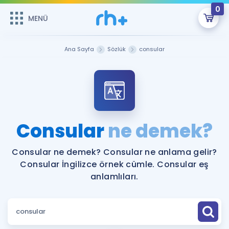
0
MENÜ
MENÜ
Üye Girişi
Ana Sayfa
Sözlük
consular
Online Dersler
Sepetin Şu An Boş.
Çalışma Paketleri
Remzi Hoca ile seni sınava hazırlayacak onlarca eğitim seni
bekliyor!
Kitaplar ve Kaynaklar
GİRİŞ YAP
Consular
ne demek?
Katılımcı Görüşleri
Şifremi Hatırlamıyorum
Consular ne demek? Consular ne anlama gelir?
Consular İngilizce örnek cümle. Consular eş
ÜYE DEĞİLİM
Faydalı Araçlar
anlamlıları.
Ücretsiz Kaynaklar
Blog
İngilizce Gramer
Hakkımızda
Kariyer
Sözlük
Soru & Cevap
İletişim