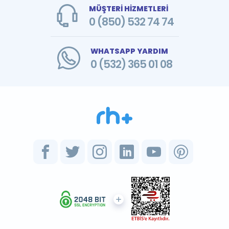
MÜŞTERİ HİZMETLERİ
0 (850) 532 74 74
WHATSAPP YARDIM
0 (532) 365 01 08