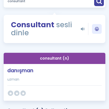
Puan Hesaplama
Rehberlik Aracı
Consultant
sesli
ÖSYM Sınav Takvimi
dinle
Kampanyalar
Blog
consultant (n)
İngilizce Gramer
danışman
uzman