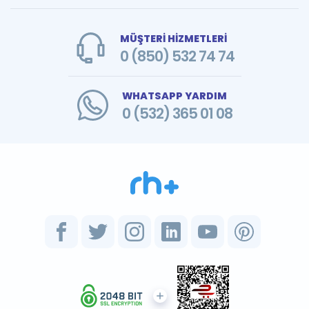
MÜŞTERİ HİZMETLERİ
0 (850) 532 74 74
WHATSAPP YARDIM
0 (532) 365 01 08