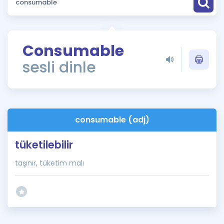
Puan Hesaplama
Rehberlik Aracı
Consumable
ÖSYM Sınav Takvimi
sesli dinle
Kampanyalar
Blog
consumable (adj)
İngilizce Gramer
tüketilebilir
taşınır, tüketim malı