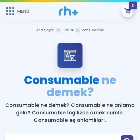
0
MENÜ
MENÜ
Üye Girişi
Ana Sayfa
Sözlük
consumable
Online Dersler
Sepetin Şu An Boş.
Çalışma Paketleri
Remzi Hoca ile seni sınava hazırlayacak onlarca eğitim seni
bekliyor!
Kitaplar ve Kaynaklar
GİRİŞ YAP
Consumable
ne
Katılımcı Görüşleri
demek?
Şifremi Hatırlamıyorum
ÜYE DEĞİLİM
Faydalı Araçlar
Consumable ne demek? Consumable ne anlama
gelir? Consumable İngilizce örnek cümle.
Ücretsiz Kaynaklar
Blog
İngilizce Gramer
Consumable eş anlamlıları.
Hakkımızda
Kariyer
Sözlük
Soru & Cevap
İletişim