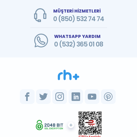
MÜŞTERİ HİZMETLERİ
0 (850) 532 74 74
WHATSAPP YARDIM
0 (532) 365 01 08