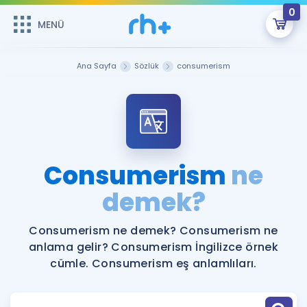
0
MENÜ
MENÜ
Üye Girişi
Ana Sayfa
Sözlük
consumerism
Online Dersler
Sepetin Şu An Boş.
Çalışma Paketleri
Remzi Hoca ile seni sınava hazırlayacak onlarca eğitim seni
bekliyor!
Kitaplar ve Kaynaklar
GİRİŞ YAP
Consumerism
ne
Katılımcı Görüşleri
demek?
Şifremi Hatırlamıyorum
ÜYE DEĞİLİM
Faydalı Araçlar
Consumerism ne demek? Consumerism ne
anlama gelir? Consumerism İngilizce örnek
Ücretsiz Kaynaklar
Blog
İngilizce Gramer
cümle. Consumerism eş anlamlıları.
Hakkımızda
Kariyer
Sözlük
Soru & Cevap
İletişim