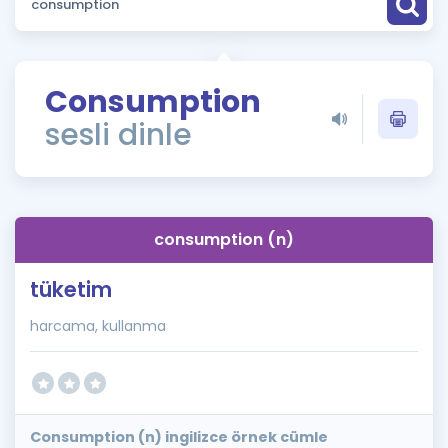
Puan Hesaplama
Rehberlik Aracı
Consumption
ÖSYM Sınav Takvimi
sesli dinle
Kampanyalar
Blog
consumption (n)
İngilizce Gramer
tüketim
harcama, kullanma
Consumption (n) ingilizce örnek cümle