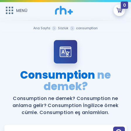
0
MENÜ
MENÜ
Üye Girişi
Ana Sayfa
Sözlük
consumption
Online Dersler
Sepetin Şu An Boş.
Çalışma Paketleri
Remzi Hoca ile seni sınava hazırlayacak onlarca eğitim seni
bekliyor!
Kitaplar ve Kaynaklar
GİRİŞ YAP
Consumption
ne
Katılımcı Görüşleri
demek?
Şifremi Hatırlamıyorum
ÜYE DEĞİLİM
Faydalı Araçlar
Consumption ne demek? Consumption ne
anlama gelir? Consumption İngilizce örnek
Ücretsiz Kaynaklar
Blog
İngilizce Gramer
cümle. Consumption eş anlamlıları.
Hakkımızda
Kariyer
Sözlük
Soru & Cevap
İletişim