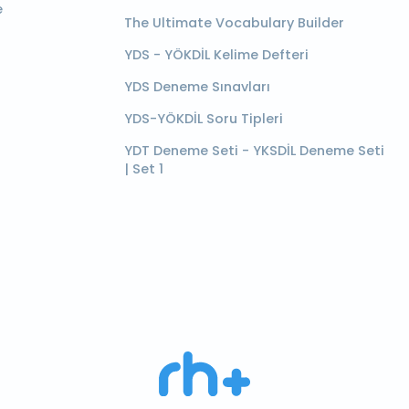
e
The Ultimate Vocabulary Builder
YDS - YÖKDİL Kelime Defteri
YDS Deneme Sınavları
YDS-YÖKDİL Soru Tipleri
YDT Deneme Seti - YKSDİL Deneme Seti
| Set 1