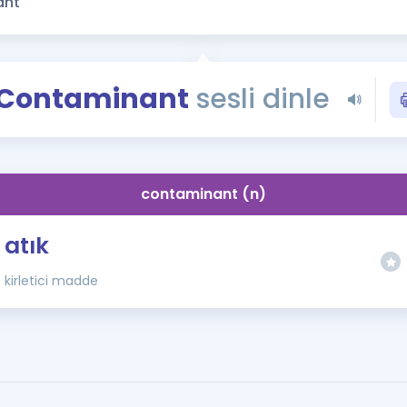
Kampanyalar
Eğitim ve Kitaplar
Blog
Contaminant
sesli dinle
YDS - YÖKDİL Tüm S
İngilizce Gram
İngilizce Gramer
contaminant (n)
atık
kirletici madde