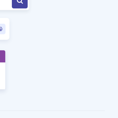
a Özel Fırsatlar
ınavlarla İlgili Haberler
er
 ve Konu Anlatımı