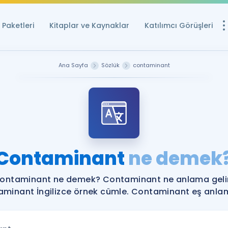
Paketleri
Kitaplar ve Kaynaklar
Katılımcı Görüşleri
Ücretsiz Kayna
Ana Sayfa
Sözlük
contaminant
YDS ve YÖKDİL içi
Sözlük
İngilizce Sınavları
Puan Hesapla
Contaminant
ne demek
YDS ve YÖKDİL P
Remz
Rehberlik Aracı
ontaminant ne demek? Contaminant ne anlama geli
YDS ve YÖKDİL'e H
minant İngilizce örnek cümle. Contaminant eş anlaml
ÖSYM Sınav Ta
Tüm ÖSYM Sınavl