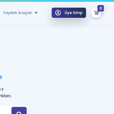
0
Faydalı Araçlar
Üye Girişi
klar
n Ücretsiz Kaynaklar
 için Özel Sözlük
Sepetin Şu An Boş.
ma
?
uan Hesaplama Aracı
i Hoca ile seni sınava hazırlayacak onlarca eğitim seni bekliyor!
Şifremi Hatırlamıyorum
GİRİŞ YAP
r?
azırlananlar için Öneriler
ıları.
kvimi
ÜYE DEĞİLİM
arı Tek Takvimde