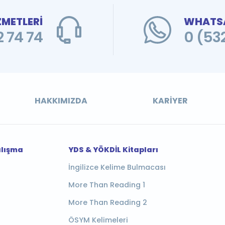
ZMETLERİ
WHATSA
 74 74
0 (53
HAKKIMIZDA
KARIYER
alışma
YDS & YÖKDİL Kitapları
İngilizce Kelime Bulmacası
More Than Reading 1
More Than Reading 2
ÖSYM Kelimeleri