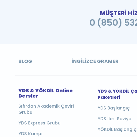
MÜŞTERİ Hİ
0 (850) 532
BLOG
İNGILIZCE GRAMER
YDS & YÖKDİL Online
YDS & YÖKDİL Ç
Dersler
Paketleri
Sıfırdan Akademik Çeviri
YDS Başlangıç
Grubu
YDS İleri Seviye
YDS Express Grubu
YÖKDİL Başlangıç
YDS Kampı