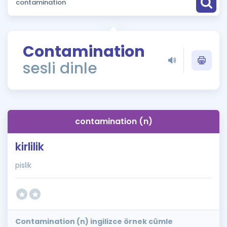
Puan Hesaplama
Rehberlik Aracı
Contamination
ÖSYM Sınav Takvimi
sesli dinle
Kampanyalar
Blog
contamination (n)
İngilizce Gramer
kirlilik
pislik
Contamination (n) ingilizce örnek cümle