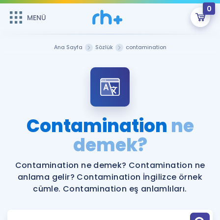
0
MENÜ
MENÜ
Üye Girişi
Ana Sayfa
Sözlük
contamination
Online Dersler
Sepetin Şu An Boş.
Çalışma Paketleri
Remzi Hoca ile seni sınava hazırlayacak onlarca eğitim seni
bekliyor!
Kitaplar ve Kaynaklar
GİRİŞ YAP
Contamination
ne
Katılımcı Görüşleri
demek?
Şifremi Hatırlamıyorum
ÜYE DEĞİLİM
Faydalı Araçlar
Contamination ne demek? Contamination ne
anlama gelir? Contamination İngilizce örnek
Ücretsiz Kaynaklar
Blog
İngilizce Gramer
cümle. Contamination eş anlamlıları.
Hakkımızda
Kariyer
Sözlük
Soru & Cevap
İletişim