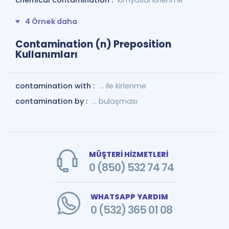
chemical contamination :
kimyasal kirlenme
4 Örnek daha
Contamination (n) Preposition
Kullanımları
contamination with :
... ile kirlenme
contamination by :
... bulaşması
MÜŞTERİ HİZMETLERİ
0 (850) 532 74 74
WHATSAPP YARDIM
0 (532) 365 01 08