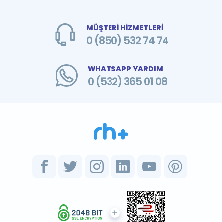
MÜŞTERİ HİZMETLERİ
0 (850) 532 74 74
WHATSAPP YARDIM
0 (532) 365 01 08