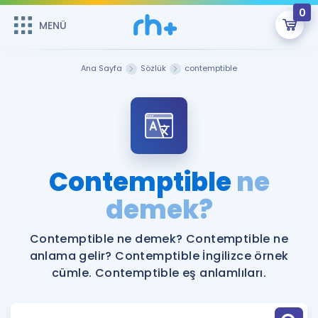
0
MENÜ
MENÜ
Üye Girişi
Ana Sayfa
Sözlük
contemptible
Online Dersler
Sepetin Şu An Boş.
Çalışma Paketleri
Remzi Hoca ile seni sınava hazırlayacak onlarca eğitim seni
bekliyor!
Kitaplar ve Kaynaklar
GİRİŞ YAP
Contemptible
ne
Katılımcı Görüşleri
demek?
Şifremi Hatırlamıyorum
ÜYE DEĞİLİM
Faydalı Araçlar
Contemptible ne demek? Contemptible ne
anlama gelir? Contemptible İngilizce örnek
Ücretsiz Kaynaklar
Blog
İngilizce Gramer
cümle. Contemptible eş anlamlıları.
Hakkımızda
Kariyer
Sözlük
Soru & Cevap
İletişim