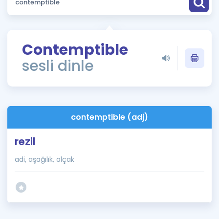
Puan Hesaplama
Rehberlik Aracı
Contemptible
ÖSYM Sınav Takvimi
sesli dinle
Kampanyalar
Blog
contemptible (adj)
İngilizce Gramer
rezil
adi, aşağılık, alçak