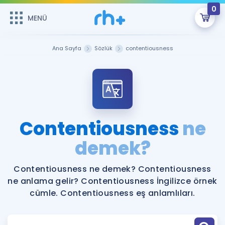
0
MENÜ
MENÜ
Üye Girişi
Ana Sayfa
Sözlük
contentiousness
Online Dersler
Sepetin Şu An Boş.
Çalışma Paketleri
Remzi Hoca ile seni sınava hazırlayacak onlarca eğitim seni
bekliyor!
Kitaplar ve Kaynaklar
GİRİŞ YAP
Contentiousness
ne
Katılımcı Görüşleri
demek?
Şifremi Hatırlamıyorum
ÜYE DEĞİLİM
Faydalı Araçlar
Contentiousness ne demek? Contentiousness
ne anlama gelir? Contentiousness İngilizce örnek
Ücretsiz Kaynaklar
Blog
İngilizce Gramer
cümle. Contentiousness eş anlamlıları.
Hakkımızda
Kariyer
Sözlük
Soru & Cevap
İletişim