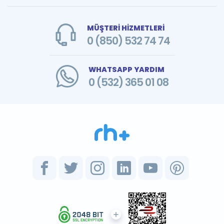
MÜŞTERİ HİZMETLERİ
0 (850) 532 74 74
WHATSAPP YARDIM
0 (532) 365 01 08