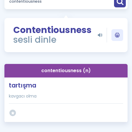
Puan Hesaplama
Rehberlik Aracı
Contentiousness
ÖSYM Sınav Takvimi
sesli dinle
Kampanyalar
Blog
contentiousness (n)
İngilizce Gramer
tartışma
kavgacı olma