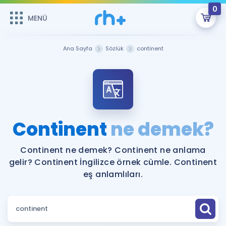
0
MENÜ
MENÜ
Üye Girişi
Ana Sayfa
Sözlük
continent
Online Dersler
Sepetin Şu An Boş.
Çalışma Paketleri
Remzi Hoca ile seni sınava hazırlayacak onlarca eğitim seni
bekliyor!
Kitaplar ve Kaynaklar
GİRİŞ YAP
Continent
ne demek?
Katılımcı Görüşleri
Şifremi Hatırlamıyorum
Continent ne demek? Continent ne anlama
gelir? Continent İngilizce örnek cümle. Continent
ÜYE DEĞİLİM
Faydalı Araçlar
eş anlamlıları.
Ücretsiz Kaynaklar
Blog
İngilizce Gramer
Hakkımızda
Kariyer
Sözlük
Soru & Cevap
İletişim