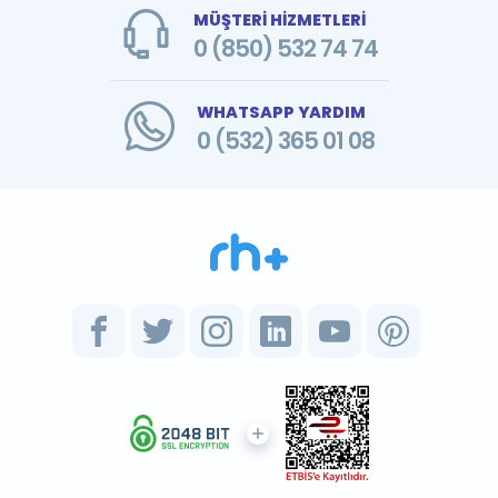
MÜŞTERİ HİZMETLERİ
0 (850) 532 74 74
WHATSAPP YARDIM
0 (532) 365 01 08