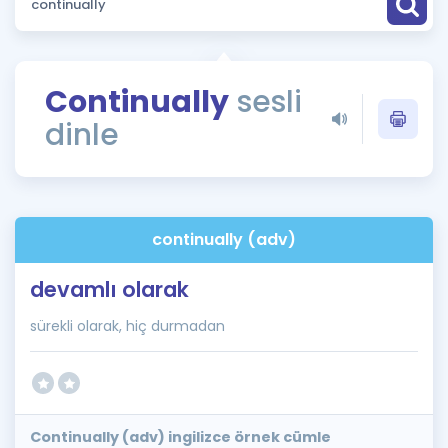
Puan Hesaplama
Rehberlik Aracı
Continually
sesli
ÖSYM Sınav Takvimi
dinle
Kampanyalar
Blog
continually (adv)
İngilizce Gramer
devamlı olarak
sürekli olarak, hiç durmadan
Continually (adv) ingilizce örnek cümle