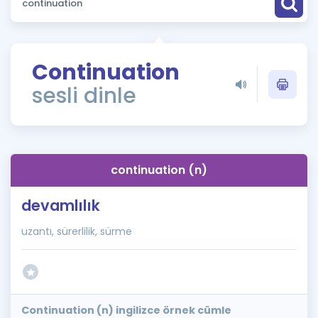
Puan Hesaplama
Rehberlik Aracı
Continuation
ÖSYM Sınav Takvimi
sesli dinle
Kampanyalar
Blog
continuation (n)
İngilizce Gramer
devamlılık
uzantı, sürerlilik, sürme
Continuation (n) ingilizce örnek cümle