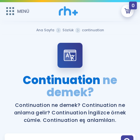
0
MENÜ
MENÜ
Üye Girişi
Ana Sayfa
Sözlük
continuation
Online Dersler
Sepetin Şu An Boş.
Çalışma Paketleri
Remzi Hoca ile seni sınava hazırlayacak onlarca eğitim seni
bekliyor!
Kitaplar ve Kaynaklar
GİRİŞ YAP
Continuation
ne
Katılımcı Görüşleri
demek?
Şifremi Hatırlamıyorum
ÜYE DEĞİLİM
Faydalı Araçlar
Continuation ne demek? Continuation ne
anlama gelir? Continuation İngilizce örnek
Ücretsiz Kaynaklar
Blog
İngilizce Gramer
cümle. Continuation eş anlamlıları.
Hakkımızda
Kariyer
Sözlük
Soru & Cevap
İletişim