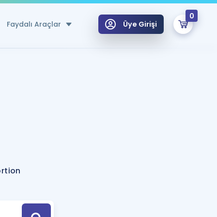
0
Faydalı Araçlar
Üye Girişi
klar
n Ücretsiz Kaynaklar
 için Özel Sözlük
Sepetin Şu An Boş.
ma
uan Hesaplama Aracı
i Hoca ile seni sınava hazırlayacak onlarca eğitim seni bekliyor!
Şifremi Hatırlamıyorum
GİRİŞ YAP
rtion
azırlananlar için Öneriler
kvimi
ÜYE DEĞİLİM
arı Tek Takvimde