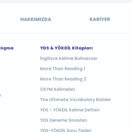
HAKKIMIZDA
KARIYER
alışma
YDS & YÖKDİL Kitapları
İngilizce Kelime Bulmacası
More Than Reading 1
More Than Reading 2
ÖSYM Kelimeleri
e
The Ultimate Vocabulary Builder
YDS - YÖKDİL Kelime Defteri
YDS Deneme Sınavları
YDS-YÖKDİL Soru Tipleri