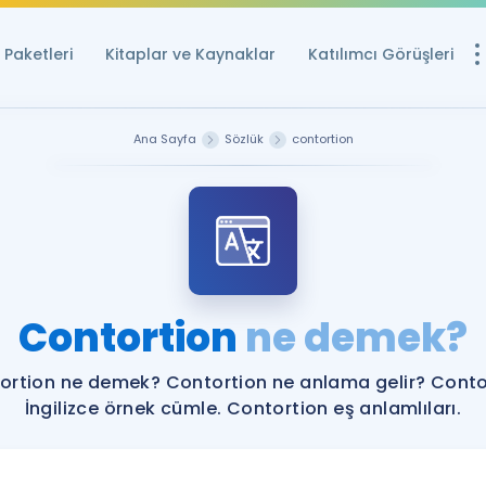
Paketleri
Kitaplar ve Kaynaklar
Katılımcı Görüşleri
Ücretsiz Kayna
Ana Sayfa
Sözlük
contortion
YDS ve YÖKDİL içi
Sözlük
İngilizce Sınavları
Puan Hesapla
Contortion
ne demek?
YDS ve YÖKDİL P
Remz
Rehberlik Aracı
ortion ne demek? Contortion ne anlama gelir? Conto
YDS ve YÖKDİL'e H
İngilizce örnek cümle. Contortion eş anlamlıları.
ÖSYM Sınav Ta
Tüm ÖSYM Sınavl