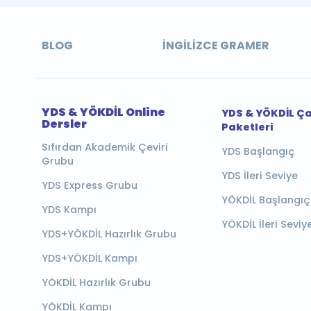
BLOG
İNGILIZCE GRAMER
YDS & YÖKDİL Online
YDS & YÖKDİL Ç
Dersler
Paketleri
Sıfırdan Akademik Çeviri
YDS Başlangıç
Grubu
YDS İleri Seviye
YDS Express Grubu
YÖKDİL Başlangıç
YDS Kampı
YÖKDİL İleri Seviy
YDS+YÖKDİL Hazırlık Grubu
YDS+YÖKDİL Kampı
YÖKDİL Hazırlık Grubu
YÖKDİL Kampı