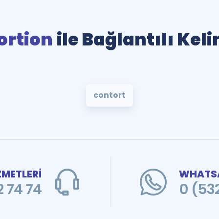
ortion
ile Bağlantılı Kel
contort
ZMETLERİ
WHATSA
 74 74
0 (53