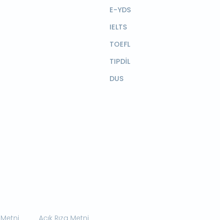
E-YDS
IELTS
TOEFL
TIPDİL
DUS
 Metni
Açık Rıza Metni