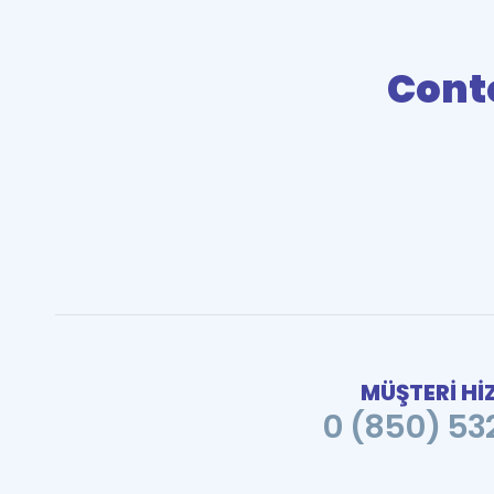
Cont
MÜŞTERİ Hİ
0 (850) 532