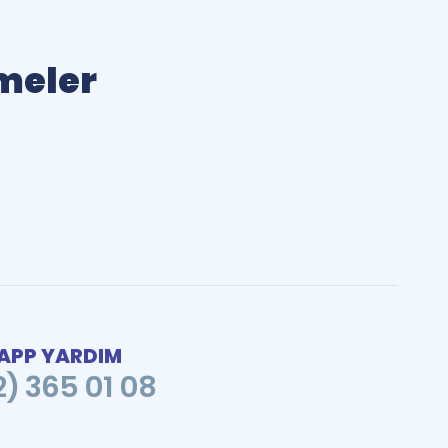
imeler
PP YARDIM
2) 365 01 08