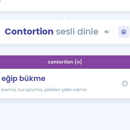
Kampanyalar
Eğitim ve Kitaplar
Blog
Contortion
sesli dinle
YDS - YÖKDİL Tüm S
İngilizce Gram
İngilizce Gramer
contortion (n)
eğip bükme
kıvırma, buruşturma, şekilden şekle sokma