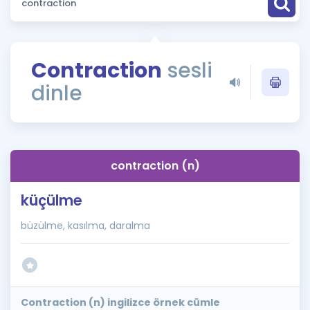
Puan Hesaplama
Rehberlik Aracı
Contraction
sesli
ÖSYM Sınav Takvimi
dinle
Kampanyalar
Blog
contraction (n)
İngilizce Gramer
küçülme
büzülme, kasılma, daralma
Contraction (n) ingilizce örnek cümle