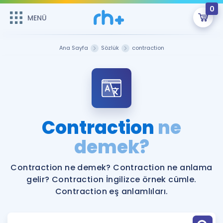
0
MENÜ
MENÜ
Üye Girişi
Ana Sayfa
Sözlük
contraction
Online Dersler
Sepetin Şu An Boş.
Çalışma Paketleri
Remzi Hoca ile seni sınava hazırlayacak onlarca eğitim seni
bekliyor!
Kitaplar ve Kaynaklar
GİRİŞ YAP
Contraction
ne
Katılımcı Görüşleri
demek?
Şifremi Hatırlamıyorum
ÜYE DEĞİLİM
Faydalı Araçlar
Contraction ne demek? Contraction ne anlama
gelir? Contraction İngilizce örnek cümle.
Ücretsiz Kaynaklar
Blog
İngilizce Gramer
Contraction eş anlamlıları.
Hakkımızda
Kariyer
Sözlük
Soru & Cevap
İletişim