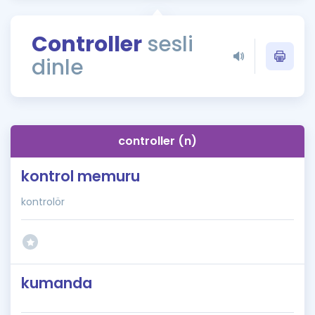
Puan Hesaplama
Controller
sesli
Rehberlik Aracı
dinle
ÖSYM Sınav Takvimi
Kampanyalar
Blog
controller (n)
İngilizce Gramer
kontrol memuru
kontrolör
kumanda