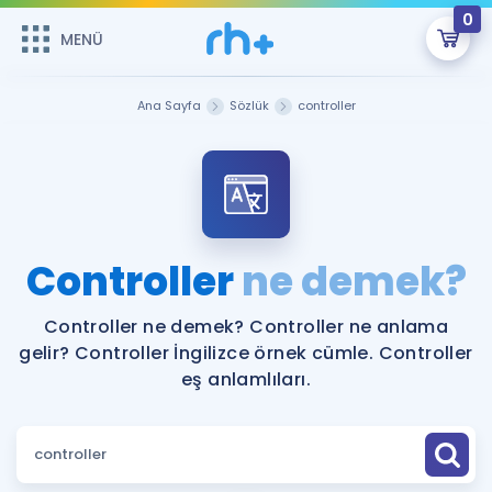
0
MENÜ
MENÜ
Üye Girişi
Ana Sayfa
Sözlük
controller
Online Dersler
Sepetin Şu An Boş.
Çalışma Paketleri
Remzi Hoca ile seni sınava hazırlayacak onlarca eğitim seni
bekliyor!
Kitaplar ve Kaynaklar
GİRİŞ YAP
Controller
ne demek?
Katılımcı Görüşleri
Şifremi Hatırlamıyorum
Controller ne demek? Controller ne anlama
gelir? Controller İngilizce örnek cümle. Controller
ÜYE DEĞİLİM
Faydalı Araçlar
eş anlamlıları.
Ücretsiz Kaynaklar
Blog
İngilizce Gramer
Hakkımızda
Kariyer
Sözlük
Soru & Cevap
İletişim