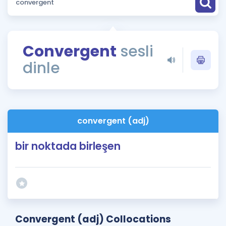
Puan Hesaplama
Rehberlik Aracı
Convergent
sesli
ÖSYM Sınav Takvimi
dinle
Kampanyalar
Blog
convergent (adj)
İngilizce Gramer
bir noktada birleşen
Convergent (adj) Collocations