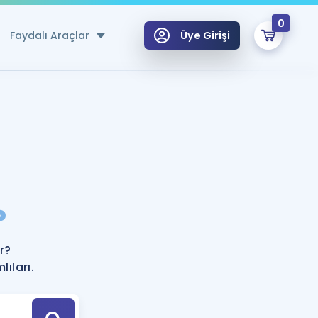
0
Faydalı Araçlar
Üye Girişi
klar
n Ücretsiz Kaynaklar
 için Özel Sözlük
Sepetin Şu An Boş.
ma
?
uan Hesaplama Aracı
i Hoca ile seni sınava hazırlayacak onlarca eğitim seni bekliyor!
Şifremi Hatırlamıyorum
GİRİŞ YAP
r?
azırlananlar için Öneriler
ıları.
kvimi
ÜYE DEĞİLİM
arı Tek Takvimde