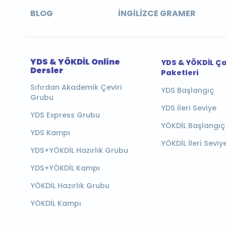
BLOG
İNGILIZCE GRAMER
YDS & YÖKDİL Online
YDS & YÖKDİL Ç
Dersler
Paketleri
Sıfırdan Akademik Çeviri
YDS Başlangıç
Grubu
YDS İleri Seviye
YDS Express Grubu
YÖKDİL Başlangıç
YDS Kampı
YÖKDİL İleri Seviy
YDS+YÖKDİL Hazırlık Grubu
YDS+YÖKDİL Kampı
YÖKDİL Hazırlık Grubu
YÖKDİL Kampı