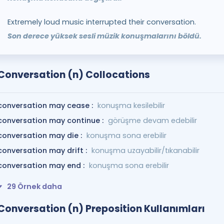
Extremely loud music interrupted their conversation.
Son derece yüksek sesli müzik konuşmalarını böldü.
Conversation (n) Collocations
conversation may cease :
konuşma kesilebilir
conversation may continue :
görüşme devam edebilir
conversation may die :
konuşma sona erebilir
conversation may drift :
konuşma uzayabilir/tıkanabilir
conversation may end :
konuşma sona erebilir
29 Örnek daha
Conversation (n) Preposition Kullanımları