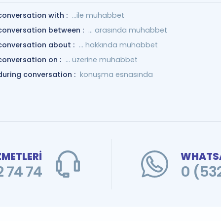
conversation with :
…ile muhabbet
conversation between :
... arasında muhabbet
conversation about :
... hakkında muhabbet
conversation on :
... üzerine muhabbet
during conversation :
konuşma esnasında
ZMETLERİ
WHATSA
 74 74
0 (53