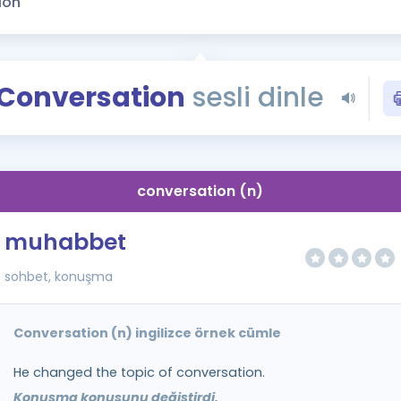
Kampanyalar
Eğitim ve Kitaplar
Blog
Conversation
sesli dinle
YDS - YÖKDİL Tüm S
İngilizce Gram
İngilizce Gramer
conversation (n)
muhabbet
sohbet, konuşma
Conversation (n) ingilizce örnek cümle
He changed the topic of conversation.
Konuşma konusunu değiştirdi.