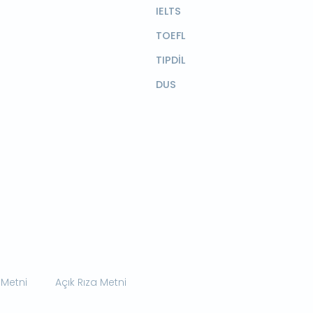
IELTS
TOEFL
TIPDİL
DUS
 Metni
Açık Rıza Metni