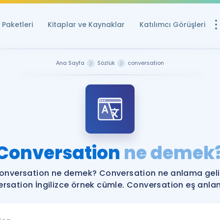
Paketleri
Kitaplar ve Kaynaklar
Katılımcı Görüşleri
Ücretsiz Kayna
Ana Sayfa
Sözlük
conversation
YDS ve YÖKDİL içi
Sözlük
İngilizce Sınavları
Puan Hesapla
Conversation
ne demek
YDS ve YÖKDİL P
Remz
Rehberlik Aracı
onversation ne demek? Conversation ne anlama geli
YDS ve YÖKDİL'e H
rsation İngilizce örnek cümle. Conversation eş anlaml
ÖSYM Sınav Ta
Tüm ÖSYM Sınavl