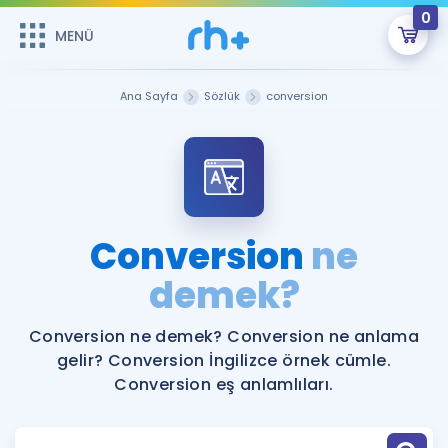
0
MENÜ
MENÜ
Üye Girişi
Ana Sayfa
Sözlük
conversion
Online Dersler
Sepetin Şu An Boş.
Çalışma Paketleri
Remzi Hoca ile seni sınava hazırlayacak onlarca eğitim seni
bekliyor!
Kitaplar ve Kaynaklar
GİRİŞ YAP
Conversion
ne
Katılımcı Görüşleri
demek?
Şifremi Hatırlamıyorum
ÜYE DEĞİLİM
Faydalı Araçlar
Conversion ne demek? Conversion ne anlama
gelir? Conversion İngilizce örnek cümle.
Ücretsiz Kaynaklar
Blog
İngilizce Gramer
Conversion eş anlamlıları.
Hakkımızda
Kariyer
Sözlük
Soru & Cevap
İletişim