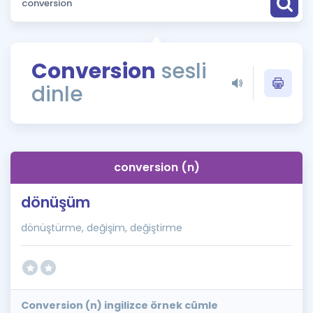
Puan Hesaplama
Rehberlik Aracı
Conversion
sesli
ÖSYM Sınav Takvimi
dinle
Kampanyalar
Blog
conversion (n)
İngilizce Gramer
dönüşüm
dönüştürme, değişim, değiştirme
Conversion (n) ingilizce örnek cümle