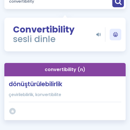
Puan Hesaplama
Rehberlik Aracı
Convertibility
ÖSYM Sınav Takvimi
sesli dinle
Kampanyalar
Blog
convertibility (n)
İngilizce Gramer
dönüştürülebilirlik
çevirilebilirlik, konvertibilite