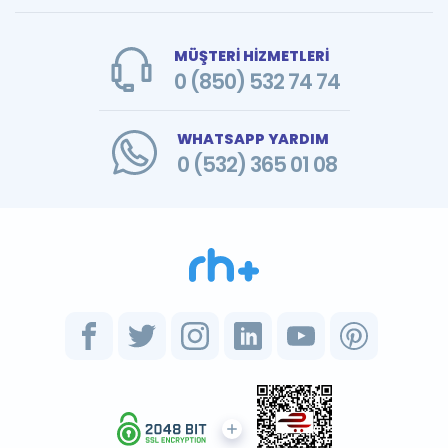
MÜŞTERİ HİZMETLERİ
0 (850) 532 74 74
WHATSAPP YARDIM
0 (532) 365 01 08